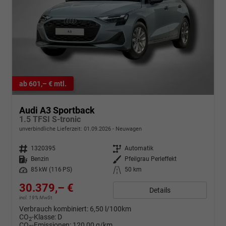
ab 601,– € mtl.
Audi A3 Sportback
1.5 TFSI S-tronic
unverbindliche Lieferzeit:
01.09.2026
Neuwagen
Fahrzeugnr.
1320395
Getriebe
Automatik
Kraftstoff
Benzin
Außenfarbe
Pfeilgrau Perleffekt
Leistung
85 kW (116 PS)
Kilometerstand
50 km
30.379,– €
Details
incl. 19% MwSt.
Verbrauch kombiniert:
6,50 l/100km
CO
-Klasse:
D
2
CO
-Emissionen:
120,00 g/km