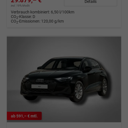
29.879,– €
Details
incl. 19% MwSt.
Verbrauch kombiniert:
6,50 l/100km
CO
-Klasse:
D
2
CO
-Emissionen:
120,00 g/km
2
ab 591,– € mtl.