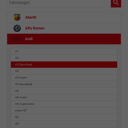
Fahrzeugnr.
Abarth
Alfa Romeo
Audi
A1
A3
A3 Sportback
A5
A5 Avant
A5 Sportback
A6
A6 Avant
A6 Avant e-tron
e-tron GT
Q2
Q3