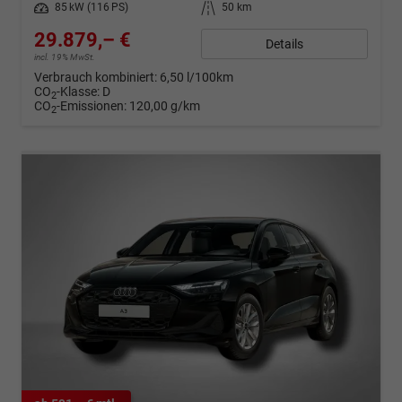
Leistung
85 kW (116 PS)
Kilometerstand
50 km
29.879,– €
Details
incl. 19% MwSt.
Verbrauch kombiniert:
6,50 l/100km
CO
-Klasse:
D
2
CO
-Emissionen:
120,00 g/km
2