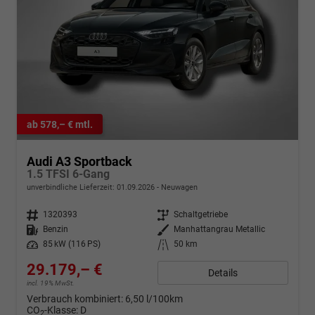
ab 578,– € mtl.
Audi A3 Sportback
1.5 TFSI 6-Gang
unverbindliche Lieferzeit:
01.09.2026
Neuwagen
Fahrzeugnr.
1320393
Getriebe
Schaltgetriebe
Kraftstoff
Benzin
Außenfarbe
Manhattangrau Metallic
Leistung
85 kW (116 PS)
Kilometerstand
50 km
29.179,– €
Details
incl. 19% MwSt.
Verbrauch kombiniert:
6,50 l/100km
CO
-Klasse:
D
2