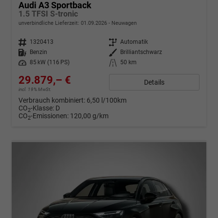
Audi A3 Sportback
1.5 TFSI S-tronic
unverbindliche Lieferzeit:
01.09.2026
Neuwagen
Fahrzeugnr.
1320413
Getriebe
Automatik
Kraftstoff
Benzin
Außenfarbe
Brilliantschwarz
Leistung
85 kW (116 PS)
Kilometerstand
50 km
29.879,– €
Details
incl. 19% MwSt.
Verbrauch kombiniert:
6,50 l/100km
CO
-Klasse:
D
2
CO
-Emissionen:
120,00 g/km
2