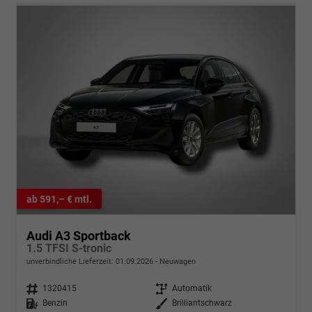
ab 591,– € mtl.
Audi A3 Sportback
1.5 TFSI S-tronic
unverbindliche Lieferzeit:
01.09.2026
Neuwagen
Fahrzeugnr.
1320415
Getriebe
Automatik
Kraftstoff
Benzin
Außenfarbe
Brilliantschwarz