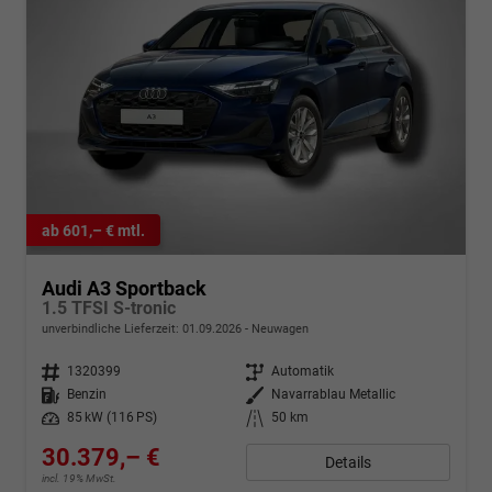
ab 601,– € mtl.
Audi A3 Sportback
1.5 TFSI S-tronic
unverbindliche Lieferzeit:
01.09.2026
Neuwagen
Fahrzeugnr.
1320399
Getriebe
Automatik
Kraftstoff
Benzin
Außenfarbe
Navarrablau Metallic
Leistung
85 kW (116 PS)
Kilometerstand
50 km
30.379,– €
Details
incl. 19% MwSt.