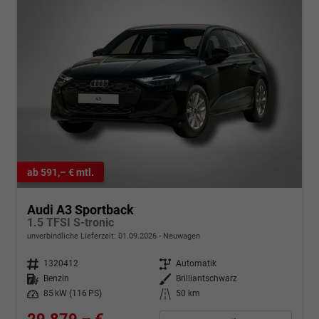
ab 591,– € mtl.
Audi A3 Sportback
1.5 TFSI S-tronic
unverbindliche Lieferzeit:
01.09.2026
Neuwagen
Fahrzeugnr.
1320412
Getriebe
Automatik
Kraftstoff
Benzin
Außenfarbe
Brilliantschwarz
Leistung
85 kW (116 PS)
Kilometerstand
50 km