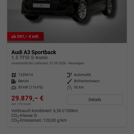
ab 591,– € mtl.
Audi A3 Sportback
1.5 TFSI S-tronic
unverbindliche Lieferzeit:
01.09.2026
Neuwagen
Fahrzeugnr.
1320414
Getriebe
Automatik
Kraftstoff
Benzin
Außenfarbe
Brilliantschwarz
Leistung
85 kW (116 PS)
Kilometerstand
50 km
29.879,– €
Details
incl. 19% MwSt.
Verbrauch kombiniert:
6,50 l/100km
CO
-Klasse:
D
2
CO
-Emissionen:
120,00 g/km
2