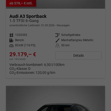
ab 578,– € mtl.
Audi A3 Sportback
1.5 TFSI 6-Gang
unverbindliche Lieferzeit:
01.09.2026
Neuwagen
Fahrzeugnr.
1320392
Getriebe
Schaltgetriebe
Kraftstoff
Benzin
Außenfarbe
Manhattangrau Metallic
Leistung
85 kW (116 PS)
Kilometerstand
50 km
29.179,– €
Details
incl. 19% MwSt.
Verbrauch kombiniert:
6,50 l/100km
CO
-Klasse:
D
2
CO
-Emissionen:
120,00 g/km
2