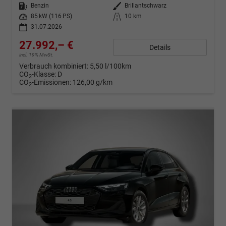
Kraftstoff
Benzin
Außenfarbe
Brillantschwarz
Leistung
85 kW (116 PS)
Kilometerstand
10 km
31.07.2026
27.992,– €
Details
incl. 19% MwSt.
Verbrauch kombiniert:
5,50 l/100km
CO
-Klasse:
D
2
CO
-Emissionen:
126,00 g/km
2