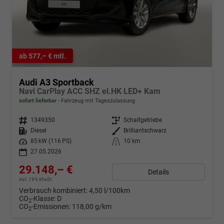
ab 577,– € mtl.
Audi A3 Sportback
Navi CarPlay ACC SHZ el.HK LED+ Kam
sofort lieferbar
Fahrzeug mit Tageszulassung
Fahrzeugnr.
1349350
Getriebe
Schaltgetriebe
Kraftstoff
Diesel
Außenfarbe
Brilliantschwarz
Leistung
85 kW (116 PS)
Kilometerstand
10 km
27.05.2026
29.148,– €
Details
incl. 19% MwSt.
Verbrauch kombiniert:
4,50 l/100km
CO
-Klasse:
D
2
CO
-Emissionen:
118,00 g/km
2