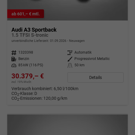
ab 601,– € mtl.
Audi A3 Sportback
1.5 TFSI S-tronic
unverbindliche Lieferzeit:
01.09.2026
Neuwagen
Fahrzeugnr.
1320398
Getriebe
Automatik
Kraftstoff
Benzin
Außenfarbe
Progressivrot Metallic
Leistung
85 kW (116 PS)
Kilometerstand
50 km
30.379,– €
Details
incl. 19% MwSt.
Verbrauch kombiniert:
6,50 l/100km
CO
-Klasse:
D
2
CO
-Emissionen:
120,00 g/km
2