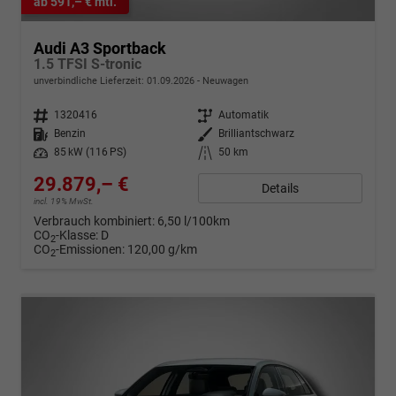
ab 591,– € mtl.
Audi A3 Sportback
1.5 TFSI S-tronic
unverbindliche Lieferzeit:
01.09.2026
Neuwagen
Fahrzeugnr.
1320416
Getriebe
Automatik
Kraftstoff
Benzin
Außenfarbe
Brilliantschwarz
Leistung
85 kW (116 PS)
Kilometerstand
50 km
29.879,– €
Details
incl. 19% MwSt.
Verbrauch kombiniert:
6,50 l/100km
CO
-Klasse:
D
2
CO
-Emissionen:
120,00 g/km
2