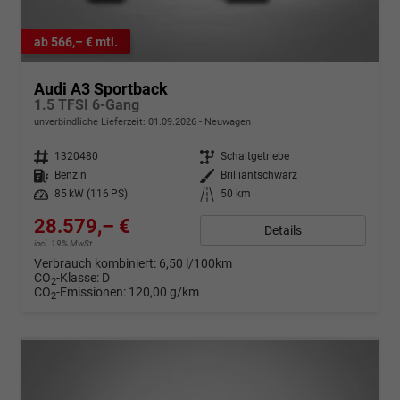
ab 566,– € mtl.
Audi A3 Sportback
1.5 TFSI 6-Gang
unverbindliche Lieferzeit:
01.09.2026
Neuwagen
Fahrzeugnr.
1320480
Getriebe
Schaltgetriebe
Kraftstoff
Benzin
Außenfarbe
Brilliantschwarz
Leistung
85 kW (116 PS)
Kilometerstand
50 km
28.579,– €
Details
incl. 19% MwSt.
Verbrauch kombiniert:
6,50 l/100km
CO
-Klasse:
D
2
CO
-Emissionen:
120,00 g/km
2