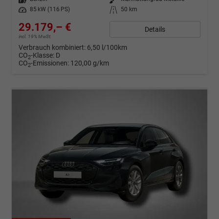
Leistung
85 kW (116 PS)
Kilometerstand
50 km
29.179,– €
Details
incl. 19% MwSt.
Verbrauch kombiniert:
6,50 l/100km
CO
-Klasse:
D
2
CO
-Emissionen:
120,00 g/km
2