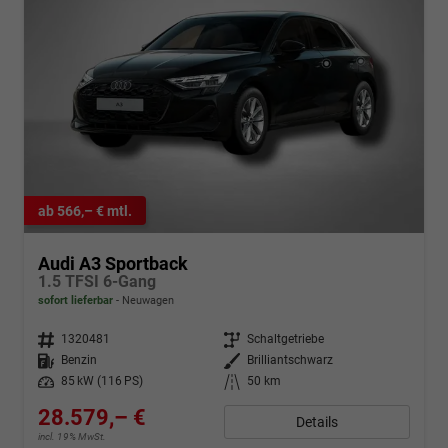
ab 566,– € mtl.
Audi A3 Sportback
1.5 TFSI 6-Gang
sofort lieferbar
Neuwagen
Fahrzeugnr.
1320481
Getriebe
Schaltgetriebe
Kraftstoff
Benzin
Außenfarbe
Brilliantschwarz
Leistung
85 kW (116 PS)
Kilometerstand
50 km
28.579,– €
Details
incl. 19% MwSt.