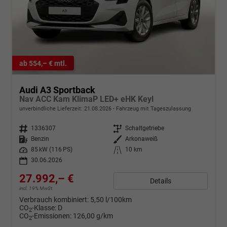
ab 554,– € mtl.
Audi A3 Sportback
Nav ACC Kam KlimaP LED+ eHK Keyl
unverbindliche Lieferzeit:
21.08.2026
Fahrzeug mit Tageszulassung
Fahrzeugnr.
1336307
Getriebe
Schaltgetriebe
Kraftstoff
Benzin
Außenfarbe
Arkonaweiß
Leistung
85 kW (116 PS)
Kilometerstand
10 km
30.06.2026
27.992,– €
Details
incl. 19% MwSt.
Verbrauch kombiniert:
5,50 l/100km
CO
-Klasse:
D
2
CO
-Emissionen:
126,00 g/km
2