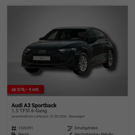
ab 578,– € mtl.
Audi A3 Sportback
1.5 TFSI 6-Gang
unverbindliche Lieferzeit:
01.09.2026
Neuwagen
Fahrzeugnr.
1320391
Getriebe
Schaltgetriebe
Kraftstoff
Benzin
Außenfarbe
Manhattangrau Metallic