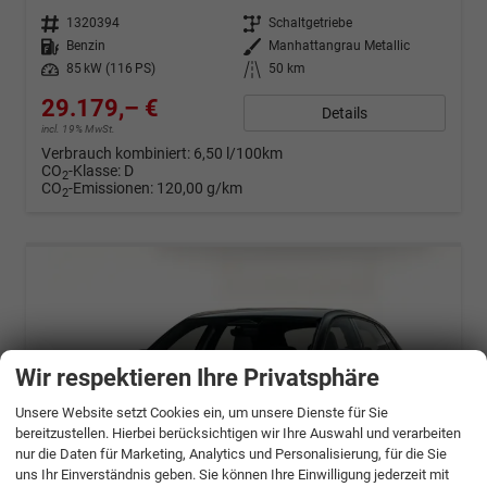
Fahrzeugnr.
1320394
Getriebe
Schaltgetriebe
Kraftstoff
Benzin
Außenfarbe
Manhattangrau Metallic
Leistung
85 kW (116 PS)
Kilometerstand
50 km
29.179,– €
Details
incl. 19% MwSt.
Verbrauch kombiniert:
6,50 l/100km
CO
-Klasse:
D
2
CO
-Emissionen:
120,00 g/km
2
Wir respektieren Ihre Privatsphäre
Unsere Website setzt Cookies ein, um unsere Dienste für Sie
bereitzustellen. Hierbei berücksichtigen wir Ihre Auswahl und verarbeiten
nur die Daten für Marketing, Analytics und Personalisierung, für die Sie
uns Ihr Einverständnis geben. Sie können Ihre Einwilligung jederzeit mit