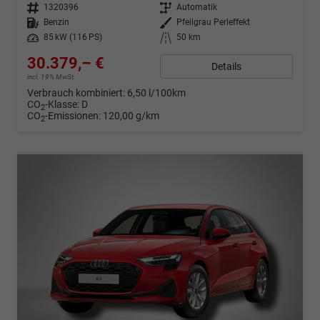
Fahrzeugnr.
1320396
Getriebe
Automatik
Kraftstoff
Benzin
Außenfarbe
Pfeilgrau Perleffekt
Leistung
85 kW (116 PS)
Kilometerstand
50 km
30.379,– €
Details
incl. 19% MwSt.
Verbrauch kombiniert:
6,50 l/100km
CO
-Klasse:
D
2
CO
-Emissionen:
120,00 g/km
2