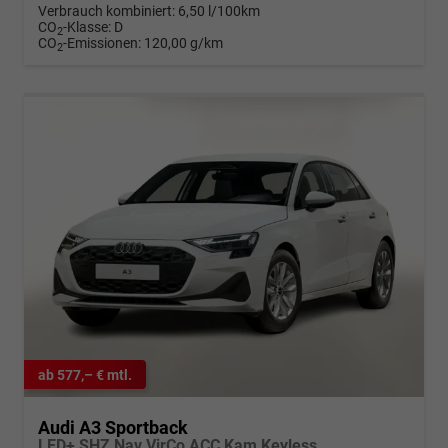
Verbrauch kombiniert:
6,50 l/100km
CO
-Klasse:
D
2
CO
-Emissionen:
120,00 g/km
2
ab 577,– € mtl.
Audi A3 Sportback
LED+ SHZ Nav VirCo ACC Kam Keyless