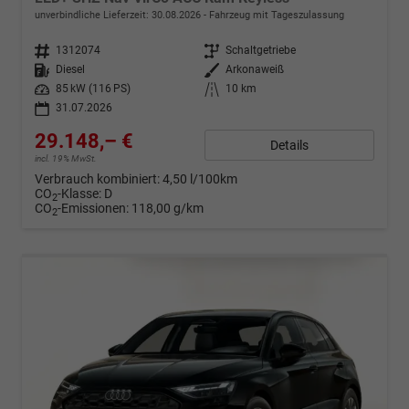
unverbindliche Lieferzeit:
30.08.2026
Fahrzeug mit Tageszulassung
Fahrzeugnr.
1312074
Getriebe
Schaltgetriebe
Kraftstoff
Diesel
Außenfarbe
Arkonaweiß
Leistung
85 kW (116 PS)
Kilometerstand
10 km
31.07.2026
29.148,– €
Details
incl. 19% MwSt.
Verbrauch kombiniert:
4,50 l/100km
CO
-Klasse:
D
2
CO
-Emissionen:
118,00 g/km
2