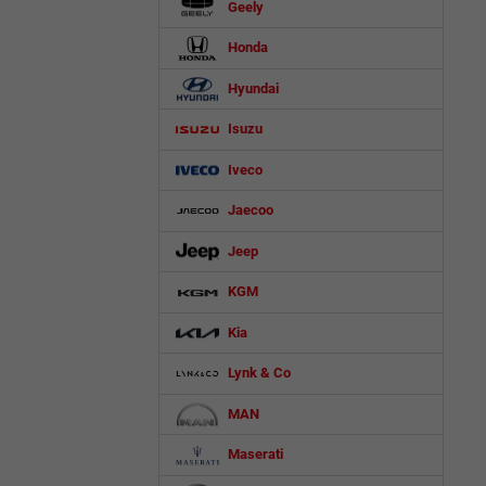
Geely
Honda
Hyundai
Isuzu
Iveco
Jaecoo
Jeep
KGM
Kia
Lynk & Co
MAN
Maserati