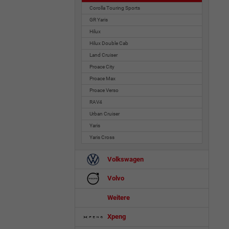
Corolla Touring Sports
GR Yaris
Hilux
Hilux Double Cab
Land Cruiser
Proace City
Proace Max
Proace Verso
RAV4
Urban Cruiser
Yaris
Yaris Cross
Volkswagen
Volvo
Weitere
Xpeng