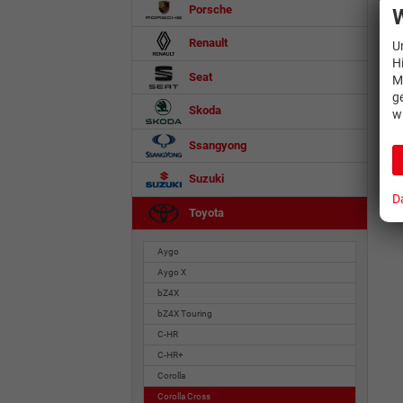
Porsche
W
Renault
U
H
Seat
M
g
Skoda
w
Ssangyong
Suzuki
D
Toyota
Aygo
Aygo X
bZ4X
bZ4X Touring
C-HR
C-HR+
Corolla
Corolla Cross