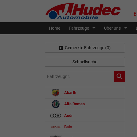
B
Home
Fahrzeuge
Über uns
Gemerkte Fahrzeuge (
0
)
Schnellsuche
Fahrzeugnr.
Abarth
Alfa Romeo
Audi
Baic