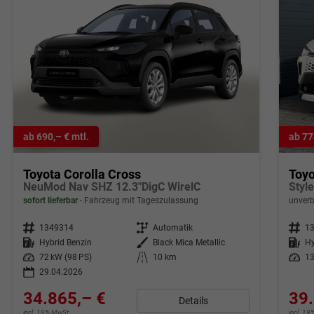
ab 690,– € mtl.
ab 77
Toyota Corolla Cross
Toyo
NeuMod Nav SHZ 12.3"DigC WirelC
Styl
sofort lieferbar
Fahrzeug mit Tageszulassung
unverb
Fahrzeugnr.
1349314
Getriebe
Automatik
Fahrzeugnr.
1
Kraftstoff
Hybrid Benzin
Außenfarbe
Black Mica Metallic
Kraftstoff
Hy
Leistung
72 kW (98 PS)
Kilometerstand
10 km
Leistung
13
29.04.2026
34.865,– €
39.
Details
incl. 19% MwSt.
incl. 1