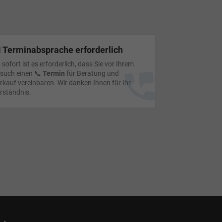
 Terminabsprache erforderlich
 sofort ist es erforderlich, dass Sie vor Ihrem
such einen 📞
Termin
für Beratung und
rkauf vereinbaren. Wir danken Ihnen für Ihr
rständnis.