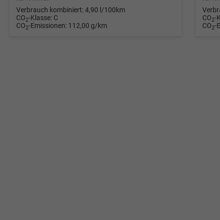
Verbrauch kombiniert:
4,90 l/100km
Verbr
CO
-Klasse:
C
CO
-
2
2
CO
-Emissionen:
112,00 g/km
CO
-
2
2