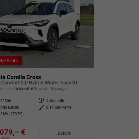
4,– € mtl.
ta Corolla Cross
e Comfort 2,0 Hybrid Winter Facelift
indliche Lieferzeit:
6 Wochen
Neuwagen
352800
Getriebe
Automatik
brid Benzin
Außenfarbe
platinum-white
2 kW (179 PS)
079,– €
Details
9% MwSt.