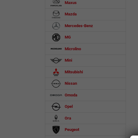
Maxus
Mazda
Mercedes-Benz
MG
Microlino
Mini
Mitsubishi
Nissan
Omoda
Opel
Ora
Peugeot