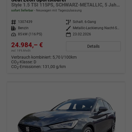
Style 1.5 TSI 115PS, SCHWARZ-METALLIC, 5 Jahre Garantie, 16" ALU, MATRIX-LED, Privacy-Glas, Winter-Paket, 3-Zonen-Climatronic, ParkAssist, Parksensoren v/h, Rückfahrkamera, Radio 10,4" + Full-Link, Tempomat, M-Lederlenkrad, variabler Ladeboden
sofort lieferbar
Neuwagen mit Tageszulassung
Fahrzeugnr.
1307439
Getriebe
Schalt. 6-Gang
Kraftstoff
Benzin
Außenfarbe
Metallic-Lackierung Nacht-Schwarz
Leistung
85 kW (116 PS)
23.02.2026
24.984,– €
Details
incl. 19% MwSt.
Verbrauch kombiniert:
5,70 l/100km
CO
-Klasse:
D
2
CO
-Emissionen:
131,00 g/km
2