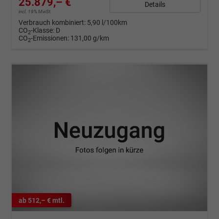
25.879,– €
Details
incl. 19% MwSt.
Verbrauch kombiniert:
5,90 l/100km
CO
-Klasse:
D
2
CO
-Emissionen:
131,00 g/km
2
ab 512,– € mtl.