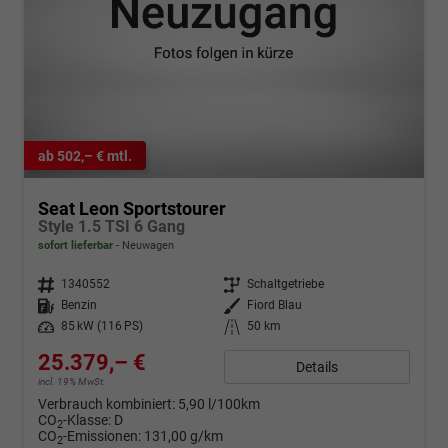
ab 502,– € mtl.
Seat Leon Sportstourer
Style 1.5 TSI 6 Gang
sofort lieferbar
Neuwagen
Fahrzeugnr.
1340552
Getriebe
Schaltgetriebe
Kraftstoff
Benzin
Außenfarbe
Fiord Blau
Leistung
85 kW (116 PS)
Kilometerstand
50 km
25.379,– €
Details
incl. 19% MwSt.
Verbrauch kombiniert:
5,90 l/100km
CO
-Klasse:
D
2
CO
-Emissionen:
131,00 g/km
2