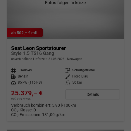
ab 502,– € mtl.
Seat Leon Sportstourer
Style 1.5 TSI 6 Gang
unverbindliche Lieferzeit:
31.08.2026
Neuwagen
Fahrzeugnr.
1340549
Getriebe
Schaltgetriebe
Kraftstoff
Benzin
Außenfarbe
Fiord Blau
Leistung
85 kW (116 PS)
Kilometerstand
50 km
25.379,– €
Details
incl. 19% MwSt.
Verbrauch kombiniert:
5,90 l/100km
CO
-Klasse:
D
2
CO
-Emissionen:
131,00 g/km
2