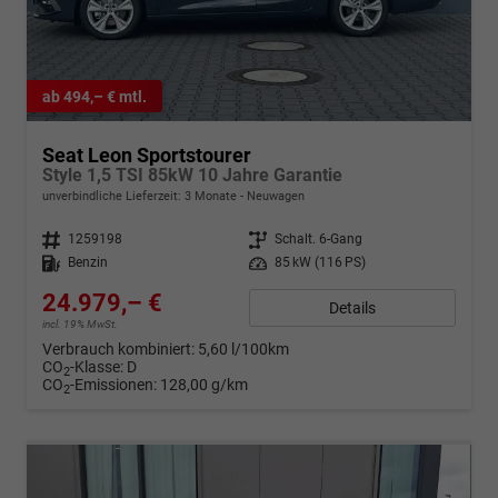
ab 494,– € mtl.
Seat Leon Sportstourer
Style 1,5 TSI 85kW 10 Jahre Garantie
unverbindliche Lieferzeit:
3 Monate
Neuwagen
Fahrzeugnr.
1259198
Getriebe
Schalt. 6-Gang
Kraftstoff
Benzin
Leistung
85 kW (116 PS)
24.979,– €
Details
incl. 19% MwSt.
Verbrauch kombiniert:
5,60 l/100km
CO
-Klasse:
D
2
CO
-Emissionen:
128,00 g/km
2