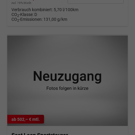
incl. 19% MwSt.
Verbrauch kombiniert:
5,70 l/100km
CO
-Klasse:
D
2
CO
-Emissionen:
131,00 g/km
2
ab 502,– € mtl.