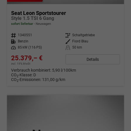
Seat Leon Sportstourer
Style 1.5 TSI 6 Gang
sofort lieferbar
Neuwagen
Fahrzeugnr.
1340551
Getriebe
Schaltgetriebe
Kraftstoff
Benzin
Außenfarbe
Fiord Blau
Leistung
85 kW (116 PS)
Kilometerstand
50 km
25.379,– €
Details
incl. 19% MwSt.
Verbrauch kombiniert:
5,90 l/100km
CO
-Klasse:
D
2
CO
-Emissionen:
131,00 g/km
2