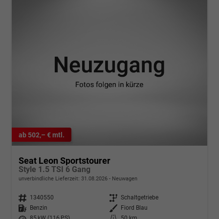
ab 502,– € mtl.
Seat Leon Sportstourer
Style 1.5 TSI 6 Gang
unverbindliche Lieferzeit:
31.08.2026
Neuwagen
Fahrzeugnr.
1340550
Getriebe
Schaltgetriebe
Kraftstoff
Benzin
Außenfarbe
Fiord Blau
Leistung
85 kW (116 PS)
Kilometerstand
50 km