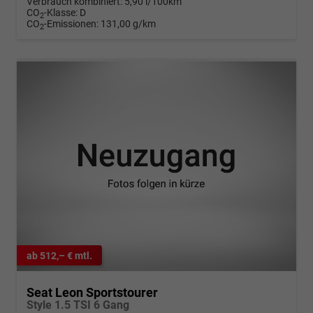
Verbrauch kombiniert:
5,90 l/100km
CO
-Klasse:
D
2
CO
-Emissionen:
131,00 g/km
2
ab 512,– € mtl.
Seat Leon Sportstourer
Style 1.5 TSI 6 Gang