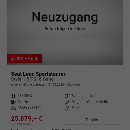
ab 512,– € mtl.
Seat Leon Sportstourer
Style 1.5 TSI 6 Gang
unverbindliche Lieferzeit:
31.08.2026
Neuwagen
Fahrzeugnr.
1340543
Getriebe
Schaltgetriebe
Kraftstoff
Benzin
Außenfarbe
Magnetic Grau Metallic
Leistung
85 kW (116 PS)
Kilometerstand
50 km
25.879,– €
Details
incl. 19% MwSt.