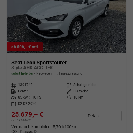
ab 508,– € mtl.
Seat Leon Sportstourer
Style AHK ACC RFK
sofort lieferbar
Neuwagen mit Tageszulassung
Fahrzeugnr.
1301748
Getriebe
Schaltgetriebe
Kraftstoff
Benzin
Außenfarbe
Eis Weiss
Leistung
85 kW (116 PS)
Kilometerstand
10 km
02.02.2026
25.679,– €
Details
incl. 19% MwSt.
Verbrauch kombiniert:
5,70 l/100km
CO
-Klasse:
D
2