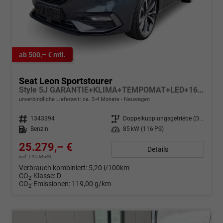
ab 500,– € mtl.
Seat Leon Sportstourer
Style 5J GARANTIE+KLIMA+TEMPOMAT+LED+16" ALU+PDC
unverbindliche Lieferzeit: ca. 3-4 Monate
Neuwagen
Fahrzeugnr.
1343394
Getriebe
Doppelkupplungsgetriebe (DSG)
Kraftstoff
Benzin
Leistung
85 kW (116 PS)
25.279,– €
Details
incl. 19% MwSt.
Verbrauch kombiniert:
5,20 l/100km
CO
-Klasse:
D
2
CO
-Emissionen:
119,00 g/km
2