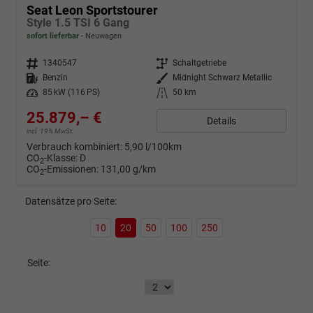
Seat Leon Sportstourer
Style 1.5 TSI 6 Gang
sofort lieferbar
Neuwagen
Fahrzeugnr.
1340547
Getriebe
Schaltgetriebe
Kraftstoff
Benzin
Außenfarbe
Midnight Schwarz Metallic
Leistung
85 kW (116 PS)
Kilometerstand
50 km
25.879,– €
Details
incl. 19% MwSt.
Verbrauch kombiniert:
5,90 l/100km
CO
-Klasse:
D
2
CO
-Emissionen:
131,00 g/km
2
Datensätze pro Seite:
10
20
50
100
250
Seite: