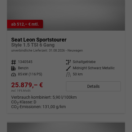
ab 512,– € mtl.
Seat Leon Sportstourer
Style 1.5 TSI 6 Gang
unverbindliche Lieferzeit:
31.08.2026
Neuwagen
Fahrzeugnr.
1340545
Getriebe
Schaltgetriebe
Kraftstoff
Benzin
Außenfarbe
Midnight Schwarz Metallic
Leistung
85 kW (116 PS)
Kilometerstand
50 km
25.879,– €
Details
incl. 19% MwSt.
Verbrauch kombiniert:
5,90 l/100km
CO
-Klasse:
D
2
CO
-Emissionen:
131,00 g/km
2