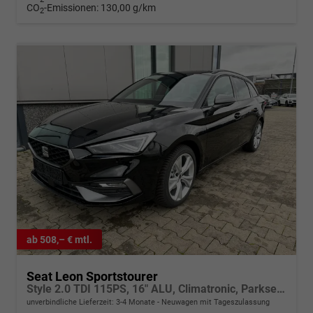
CO
-Emissionen:
130,00 g/km
2
ab 508,– € mtl.
Seat Leon Sportstourer
Style 2.0 TDI 115PS, 16" ALU, Climatronic, Parksensoren vorn/hinten, Radio 10,4", Tempomat, LED-Scheinwerfer/-rückleuchten, M-Lederlenkrad, Nebelscheinwerfer, Dachreling
unverbindliche Lieferzeit: 3-4 Monate
Neuwagen mit Tageszulassung