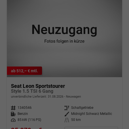
ab 512,– € mtl.
Seat Leon Sportstourer
Style 1.5 TSI 6 Gang
unverbindliche Lieferzeit:
31.08.2026
Neuwagen
Fahrzeugnr.
1340546
Getriebe
Schaltgetriebe
Kraftstoff
Benzin
Außenfarbe
Midnight Schwarz Metallic
Leistung
85 kW (116 PS)
Kilometerstand
50 km