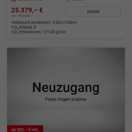
25.379,– €
Details
incl. 19% MwSt.
Verbrauch kombiniert:
5,90 l/100km
CO
-Klasse:
D
2
CO
-Emissionen:
131,00 g/km
2
ab 502,– € mtl.