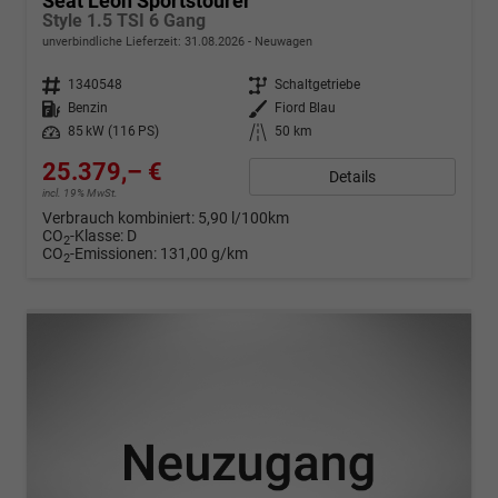
Seat Leon Sportstourer
Style 1.5 TSI 6 Gang
unverbindliche Lieferzeit:
31.08.2026
Neuwagen
Fahrzeugnr.
1340548
Getriebe
Schaltgetriebe
Kraftstoff
Benzin
Außenfarbe
Fiord Blau
Leistung
85 kW (116 PS)
Kilometerstand
50 km
25.379,– €
Details
incl. 19% MwSt.
Verbrauch kombiniert:
5,90 l/100km
CO
-Klasse:
D
2
CO
-Emissionen:
131,00 g/km
2