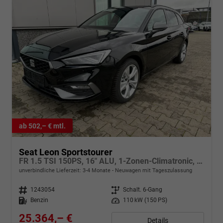
ab 502,– € mtl.
Seat Leon Sportstourer
FR 1.5 TSI 150PS, 16" ALU, 1-Zonen-Climatronic, Privacy-Glas, Parksensoren vorn/hinten, Radio 10,4", Tempomat, LED-Scheinwerfer/-rückleuchten, M-Lederlenkrad, Nebelscheinwerfer
unverbindliche Lieferzeit: 3-4 Monate
Neuwagen mit Tageszulassung
Fahrzeugnr.
1243054
Getriebe
Schalt. 6-Gang
Kraftstoff
Benzin
Leistung
110 kW (150 PS)
25.364,– €
Details