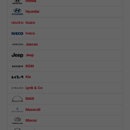
Honda
Hyundai
Isuzu
Iveco
Jaecoo
Jeep
KGM
Kia
Lynk & Co
MAN
Maserati
Maxus