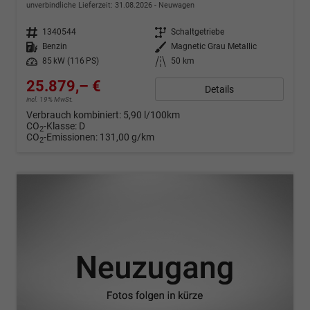
unverbindliche Lieferzeit:
31.08.2026
Neuwagen
Fahrzeugnr.
1340544
Getriebe
Schaltgetriebe
Kraftstoff
Benzin
Außenfarbe
Magnetic Grau Metallic
Leistung
85 kW (116 PS)
Kilometerstand
50 km
25.879,– €
Details
incl. 19% MwSt.
Verbrauch kombiniert:
5,90 l/100km
CO
-Klasse:
D
2
CO
-Emissionen:
131,00 g/km
2