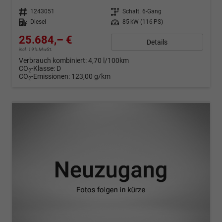
Fahrzeugnr.
1243051
Getriebe
Schalt. 6-Gang
Kraftstoff
Diesel
Leistung
85 kW (116 PS)
25.684,– €
Details
incl. 19% MwSt.
Verbrauch kombiniert:
4,70 l/100km
CO
-Klasse:
D
2
CO
-Emissionen:
123,00 g/km
2