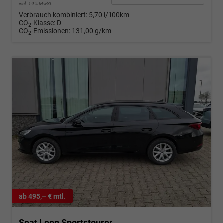
incl. 19% MwSt.
Verbrauch kombiniert:
5,70 l/100km
CO
-Klasse:
D
2
CO
-Emissionen:
131,00 g/km
2
ab 495,– € mtl.
Seat Leon Sportstourer