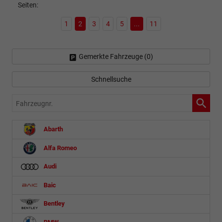
Seiten:
1
2
3
4
5
...
11
Gemerkte Fahrzeuge (
0
)
Schnellsuche
Fahrzeugnr.
Abarth
Alfa Romeo
Audi
Baic
Bentley