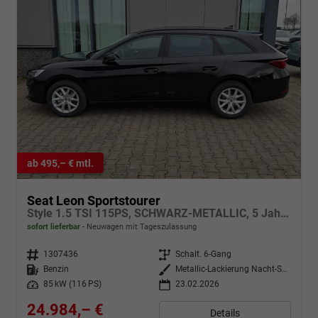
ab 495,– € mtl.
Seat Leon Sportstourer
Style 1.5 TSI 115PS, SCHWARZ-METALLIC, 5 Jahre Garantie, 16" ALU, MATRIX-LED, Privacy-Glas, Winter-Paket, 3-Zonen-Climatronic, ParkAssist, Parksensoren v/h, Rückfahrkamera, Radio 10,4" + Full-Link, Tempomat, M-Lederlenkrad, variabler Ladeboden
sofort lieferbar
Neuwagen mit Tageszulassung
Fahrzeugnr.
1307436
Getriebe
Schalt. 6-Gang
Kraftstoff
Benzin
Außenfarbe
Metallic-Lackierung Nacht-Schwarz
Leistung
85 kW (116 PS)
23.02.2026
24.984,– €
Details