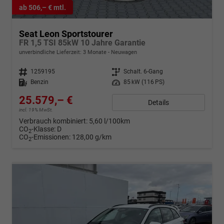
ab 506,– € mtl.
Seat Leon Sportstourer
FR 1,5 TSI 85kW 10 Jahre Garantie
unverbindliche Lieferzeit:
3 Monate
Neuwagen
Fahrzeugnr.
1259195
Getriebe
Schalt. 6-Gang
Kraftstoff
Benzin
Leistung
85 kW (116 PS)
25.579,– €
Details
incl. 19% MwSt.
Verbrauch kombiniert:
5,60 l/100km
CO
-Klasse:
D
2
CO
-Emissionen:
128,00 g/km
2