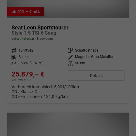
ab 512,– € mtl.
Seat Leon Sportstourer
Style 1.5 TSI 6 Gang
sofort lieferbar
Neuwagen
Fahrzeugnr.
1340542
Getriebe
Schaltgetriebe
Kraftstoff
Benzin
Außenfarbe
Magnetic Grau Metallic
Leistung
85 kW (116 PS)
Kilometerstand
50 km
25.879,– €
Details
incl. 19% MwSt.
Verbrauch kombiniert:
5,90 l/100km
CO
-Klasse:
D
2
CO
-Emissionen:
131,00 g/km
2