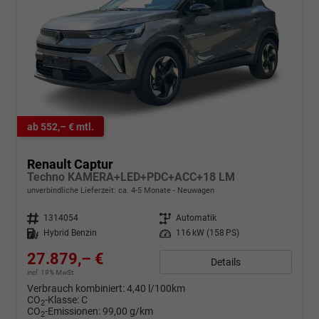
ab 552,– € mtl.
Renault Captur
Techno KAMERA+LED+PDC+ACC+18 LM
unverbindliche Lieferzeit: ca. 4-5 Monate
Neuwagen
Fahrzeugnr.
1314054
Getriebe
Automatik
Kraftstoff
Hybrid Benzin
Leistung
116 kW (158 PS)
27.879,– €
Details
incl. 19% MwSt.
Verbrauch kombiniert:
4,40 l/100km
CO
-Klasse:
C
2
CO
-Emissionen:
99,00 g/km
2