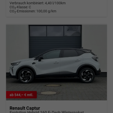
Verbrauch kombiniert:
4,40 l/100km
CO
-Klasse:
C
2
CO
-Emissionen:
100,00 g/km
2
ab 544,– € mtl.
Renault Captur
Evolution Hybrid 160 E-Tech Winterpaket