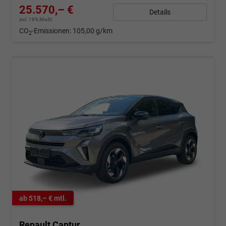
25.570,– €
Details
incl. 19% MwSt.
CO
-Emissionen:
105,00 g/km
2
ab 518,– € mtl.
Renault Captur