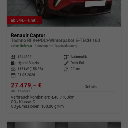
ab 544,– € mtl.
Renault Captur
Techno RFK+PDC+Winterpaket E-TECH 160
sofort lieferbar
Fahrzeug mit Tageszulassung
Fahrzeugnr.
1344308
Getriebe
Automatik
Kraftstoff
Hybrid Benzin
Außenfarbe
Dezir-Rot
Leistung
116 kW (158 PS)
Kilometerstand
20 km
21.05.2026
27.479,– €
Details
incl. 19% MwSt.
Verbrauch kombiniert:
4,40 l/100km
CO
-Klasse:
C
2
CO
-Emissionen:
100,00 g/km
2