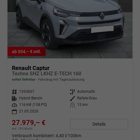
ab 554,– € mtl.
Renault Captur
Techno SHZ LKHZ E-TECH 160
sofort lieferbar
Fahrzeug mit Tageszulassung
Fahrzeugnr.
1353607
Getriebe
Automatik
Kraftstoff
Hybrid Benzin
Außenfarbe
Rafale-Grau
Leistung
116 kW (158 PS)
Kilometerstand
15 km
21.05.2026
27.979,– €
Details
incl. 19% MwSt.
Verbrauch kombiniert:
4,40 l/100km