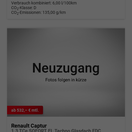
Verbrauch kombiniert:
6,00 l/100km
CO
-Klasse:
D
2
CO
-Emissionen:
135,00 g/km
2
ab 532,– € mtl.
Renault Captur
1.3 TCe SOFORT FL Techno Glasdach EDC