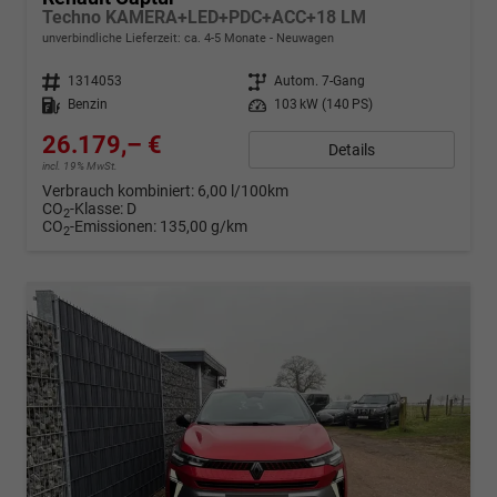
Techno KAMERA+LED+PDC+ACC+18 LM
unverbindliche Lieferzeit: ca. 4-5 Monate
Neuwagen
Fahrzeugnr.
1314053
Getriebe
Autom. 7-Gang
Kraftstoff
Benzin
Leistung
103 kW (140 PS)
26.179,– €
Details
incl. 19% MwSt.
Verbrauch kombiniert:
6,00 l/100km
CO
-Klasse:
D
2
CO
-Emissionen:
135,00 g/km
2