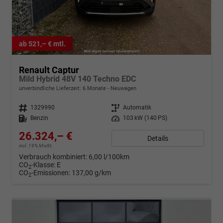
ab 521,– € mtl.
Renault Captur
Mild Hybrid 48V 140 Techno EDC
unverbindliche Lieferzeit:
6 Monate
Neuwagen
Fahrzeugnr.
1329990
Getriebe
Automatik
Kraftstoff
Benzin
Leistung
103 kW (140 PS)
26.324,– €
Details
incl. 19% MwSt.
Verbrauch kombiniert:
6,00 l/100km
CO
-Klasse:
E
2
CO
-Emissionen:
137,00 g/km
2