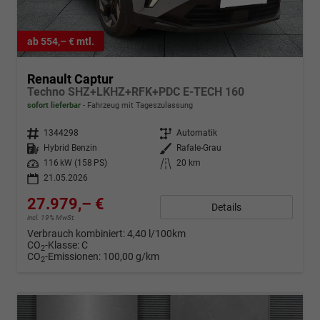
ab 554,– € mtl.
Renault Captur
Techno SHZ+LKHZ+RFK+PDC E-TECH 160
sofort lieferbar
Fahrzeug mit Tageszulassung
Fahrzeugnr.
1344298
Getriebe
Automatik
Kraftstoff
Hybrid Benzin
Außenfarbe
Rafale-Grau
Leistung
116 kW (158 PS)
Kilometerstand
20 km
21.05.2026
27.979,– €
Details
incl. 19% MwSt.
Verbrauch kombiniert:
4,40 l/100km
CO
-Klasse:
C
2
CO
-Emissionen:
100,00 g/km
2