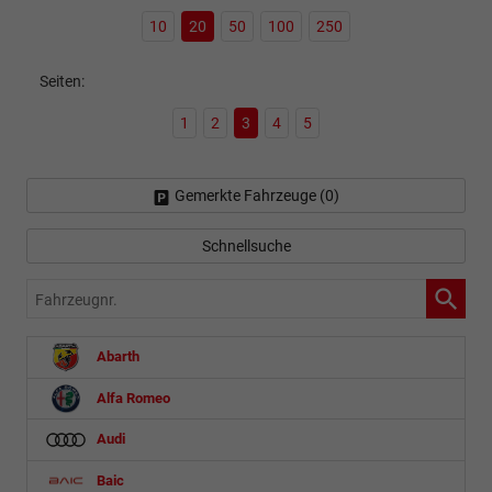
10
20
50
100
250
Seiten:
1
2
3
4
5
Gemerkte Fahrzeuge (
0
)
Schnellsuche
Fahrzeugnr.
Abarth
Alfa Romeo
Audi
Baic