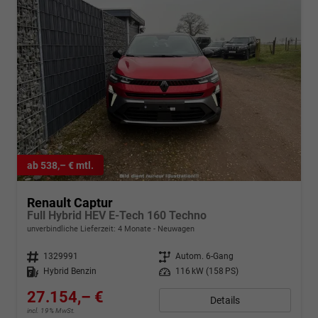
ab 538,– € mtl.
Renault Captur
Full Hybrid HEV E-Tech 160 Techno
unverbindliche Lieferzeit:
4 Monate
Neuwagen
Fahrzeugnr.
1329991
Getriebe
Autom. 6-Gang
Kraftstoff
Hybrid Benzin
Leistung
116 kW (158 PS)
27.154,– €
Details
incl. 19% MwSt.