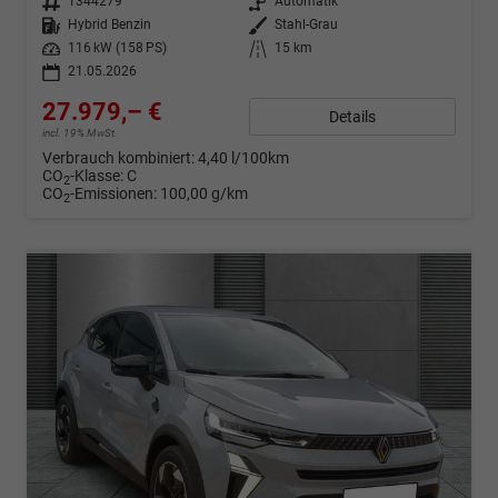
Fahrzeugnr.
1344279
Getriebe
Automatik
Kraftstoff
Hybrid Benzin
Außenfarbe
Stahl-Grau
Leistung
116 kW (158 PS)
Kilometerstand
15 km
21.05.2026
27.979,– €
Details
incl. 19% MwSt.
Verbrauch kombiniert:
4,40 l/100km
CO
-Klasse:
C
2
CO
-Emissionen:
100,00 g/km
2