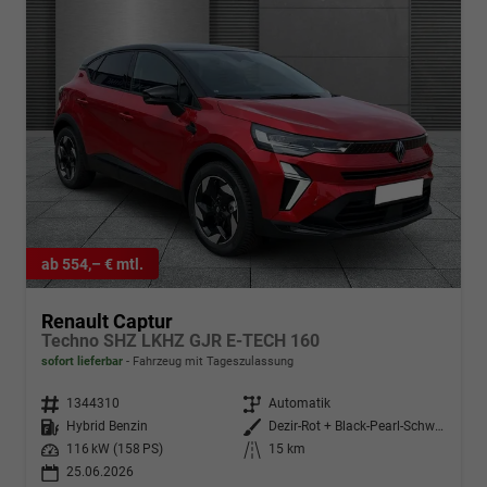
ab 554,– € mtl.
Renault Captur
Techno SHZ LKHZ GJR E-TECH 160
sofort lieferbar
Fahrzeug mit Tageszulassung
Fahrzeugnr.
1344310
Getriebe
Automatik
Kraftstoff
Hybrid Benzin
Außenfarbe
Dezir-Rot + Black-Pearl-Schwarz
Leistung
116 kW (158 PS)
Kilometerstand
15 km
25.06.2026