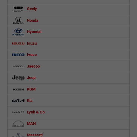
Geely
Honda
Hyundai
Isuzu
Iveco
Jaecoo
Jeep
KGM
Kia
Lynk & Co
MAN
Maserati