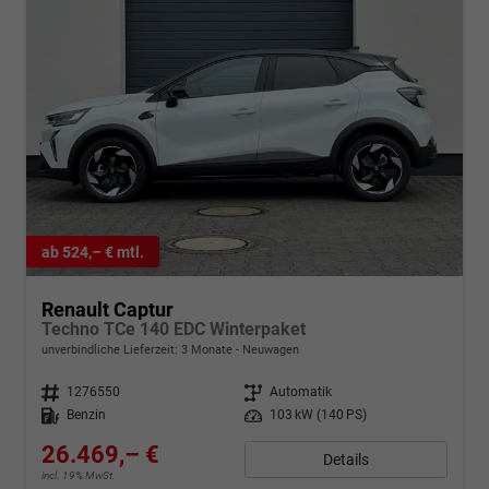
ab 524,– € mtl.
Renault Captur
Techno TCe 140 EDC Winterpaket
unverbindliche Lieferzeit:
3 Monate
Neuwagen
Fahrzeugnr.
1276550
Getriebe
Automatik
Kraftstoff
Benzin
Leistung
103 kW (140 PS)
26.469,– €
Details
incl. 19% MwSt.