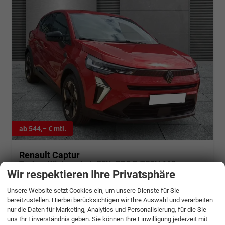
ab 544,– € mtl.
Renault Captur
Techno Winterpaket+RFK+PDC E-TECH 160
Wir respektieren Ihre Privatsphäre
sofort lieferbar
Fahrzeug mit Tageszulassung
Unsere Website setzt Cookies ein, um unsere Dienste für Sie
Fahrzeugnr.
1344329
Getriebe
Automatik
bereitzustellen. Hierbei berücksichtigen wir Ihre Auswahl und verarbeiten
Kraftstoff
Hybrid Benzin
Außenfarbe
Dezir-Rot
nur die Daten für Marketing, Analytics und Personalisierung, für die Sie
Leistung
116 kW (158 PS)
Kilometerstand
20 km
uns Ihr Einverständnis geben. Sie können Ihre Einwilligung jederzeit mit
21.05.2026