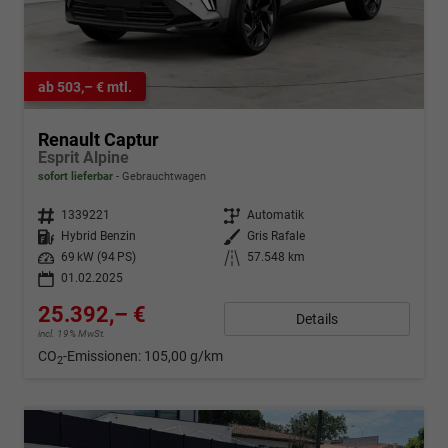
ab 503,– € mtl.
Renault Captur
Esprit Alpine
sofort lieferbar
Gebrauchtwagen
Fahrzeugnr.
1339221
Getriebe
Automatik
Kraftstoff
Hybrid Benzin
Außenfarbe
Gris Rafale
Leistung
69 kW (94 PS)
Kilometerstand
57.548 km
01.02.2025
25.392,– €
Details
incl. 19% MwSt.
CO
-Emissionen:
105,00 g/km
2