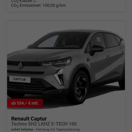
CO
-Klasse:
C
2
CO
-Emissionen:
100,00 g/km
2
ab 554,– € mtl.
Renault Captur
Techno SHZ LKHZ E-TECH 160
sofort lieferbar
Fahrzeug mit Tageszulassung