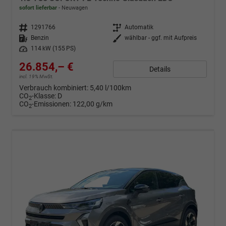
sofort lieferbar
Neuwagen
Fahrzeugnr.
1291766
Getriebe
Automatik
Kraftstoff
Benzin
Außenfarbe
wählbar - ggf. mit Aufpreis
Leistung
114 kW (155 PS)
26.854,– €
Details
incl. 19% MwSt.
Verbrauch kombiniert:
5,40 l/100km
CO
-Klasse:
D
2
CO
-Emissionen:
122,00 g/km
2