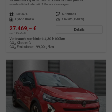
unverbindliche Lieferzeit:
3 Monate
Neuwagen
Fahrzeugnr.
1310674
Getriebe
Automatik
Kraftstoff
Hybrid Benzin
Leistung
116 kW (158 PS)
27.469,– €
Details
incl. 19% MwSt.
Verbrauch kombiniert:
4,30 l/100km
CO
-Klasse:
C
2
CO
-Emissionen:
99,00 g/km
2