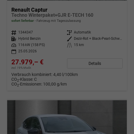
Renault Captur
Techno Winterpaket+GJR E-TECH 160
sofort lieferbar
Fahrzeug mit Tageszulassung
Fahrzeugnr.
1344347
Getriebe
Automatik
Kraftstoff
Hybrid Benzin
Außenfarbe
Dezir-Rot + Black-Pearl-Schwarz
Leistung
116 kW (158 PS)
Kilometerstand
15 km
25.05.2026
27.979,– €
Details
incl. 19% MwSt.
Verbrauch kombiniert:
4,40 l/100km
CO
-Klasse:
C
2
CO
-Emissionen:
100,00 g/km
2