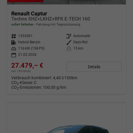
Renault Captur
Techno SHZ+LKHZ+RFK E-TECH 160
sofort lieferbar
Fahrzeug mit Tageszulassung
Fahrzeugnr.
1353581
Getriebe
Automatik
Kraftstoff
Hybrid Benzin
Außenfarbe
Dezir-Rot
Leistung
116 kW (158 PS)
Kilometerstand
15 km
21.05.2026
27.479,– €
Details
incl. 19% MwSt.
Verbrauch kombiniert:
4,40 l/100km
CO
-Klasse:
C
2
CO
-Emissionen:
100,00 g/km
2