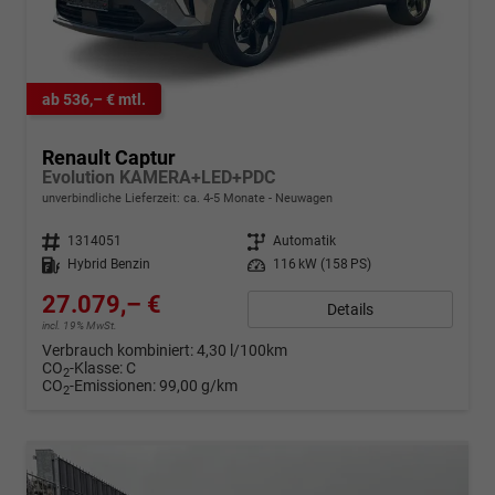
ab 536,– € mtl.
Renault Captur
Evolution KAMERA+LED+PDC
unverbindliche Lieferzeit: ca. 4-5 Monate
Neuwagen
Fahrzeugnr.
1314051
Getriebe
Automatik
Kraftstoff
Hybrid Benzin
Leistung
116 kW (158 PS)
27.079,– €
Details
incl. 19% MwSt.
Verbrauch kombiniert:
4,30 l/100km
CO
-Klasse:
C
2
CO
-Emissionen:
99,00 g/km
2