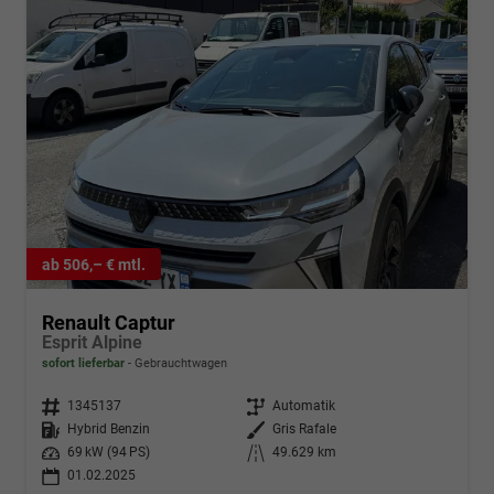
ab 506,– € mtl.
Renault Captur
Esprit Alpine
sofort lieferbar
Gebrauchtwagen
Fahrzeugnr.
1345137
Getriebe
Automatik
Kraftstoff
Hybrid Benzin
Außenfarbe
Gris Rafale
Leistung
69 kW (94 PS)
Kilometerstand
49.629 km
01.02.2025