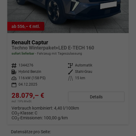
ab 556,– € mtl.
Renault Captur
Techno Winterpaket+LED E-TECH 160
sofort lieferbar
Fahrzeug mit Tageszulassung
Fahrzeugnr.
1344276
Getriebe
Automatik
Kraftstoff
Hybrid Benzin
Außenfarbe
Stahl-Grau
Leistung
116 kW (158 PS)
Kilometerstand
15 km
04.12.2025
28.079,– €
Details
incl. 19% MwSt.
Verbrauch kombiniert:
4,40 l/100km
CO
-Klasse:
C
2
CO
-Emissionen:
100,00 g/km
2
Datensätze pro Seite: