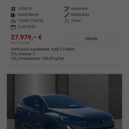
Fahrzeugnr.
1353610
Getriebe
Automatik
Kraftstoff
Hybrid Benzin
Außenfarbe
Rafale-Grau
Leistung
116 kW (158 PS)
Kilometerstand
15 km
21.05.2026
27.979,– €
Details
incl. 19% MwSt.
Verbrauch kombiniert:
4,40 l/100km
CO
-Klasse:
C
2
CO
-Emissionen:
100,00 g/km
2