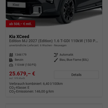
ab 508,– € mtl.
Kia XCeed
Edition MJ 2027 (Edition) 1.6 T-GDI 110kW (150 PS) 7-Gang DCT Automatikgetriebe
unverbindliche Lieferzeit:
6 Wochen
Neuwagen
Fahrzeugnr.
1346179
Getriebe
Automatik
Kraftstoff
Benzin
Außenfarbe
Blau, Blue Flame (B3L)
Leistung
110 kW (150 PS)
25.679,– €
Details
incl. 19% MwSt.
Verbrauch kombiniert:
6,40 l/100km
CO
-Klasse:
E
2
CO
-Emissionen:
146,00 g/km
2