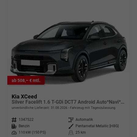
ab 508,– € mtl.
Kia XCeed
Silver Facelift 1.6 T-GDi DCT7 Android Auto*Navi*SHZ*Kamera*2Z-Klimaauto*PrivacyGlas
unverbindliche Lieferzeit:
31.08.2026
Fahrzeug mit Tageszulassung
Fahrzeugnr.
1347522
Getriebe
Automatik
Kraftstoff
Benzin
Außenfarbe
Pentametal Metallic [H8G]
Leistung
110 kW (150 PS)
Kilometerstand
25 km