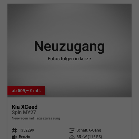
ab 509,– € mtl.
Kia XCeed
Spin MY27
Neuwagen mit Tageszulassung
Fahrzeugnr.
1352299
Getriebe
Schalt. 6-Gang
Kraftstoff
Benzin
Leistung
85 kW (116 PS)