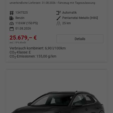
unverbindliche Lieferzeit:
31.08.2026
Fahrzeug mit Tageszulassung
Fahrzeugnr.
1347525
Getriebe
Automatik
Kraftstoff
Benzin
Außenfarbe
Pentametal Metallic [H8G]
Leistung
110 kW (150 PS)
Kilometerstand
25 km
01.08.2026
25.679,– €
Details
incl. 19% MwSt.
Verbrauch kombiniert:
6,90 l/100km
CO
-Klasse:
E
2
CO
-Emissionen:
155,00 g/km
2