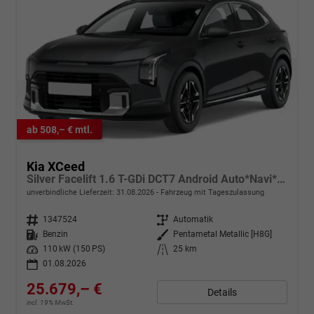
ab 508,– € mtl.
Kia XCeed
Silver Facelift 1.6 T-GDi DCT7 Android Auto*Navi*SHZ*Kamera*2Z-Klimaauto*PrivacyGlas
unverbindliche Lieferzeit:
31.08.2026
Fahrzeug mit Tageszulassung
Fahrzeugnr.
1347524
Getriebe
Automatik
Kraftstoff
Benzin
Außenfarbe
Pentametal Metallic [H8G]
Leistung
110 kW (150 PS)
Kilometerstand
25 km
01.08.2026
25.679,– €
Details
incl. 19% MwSt.