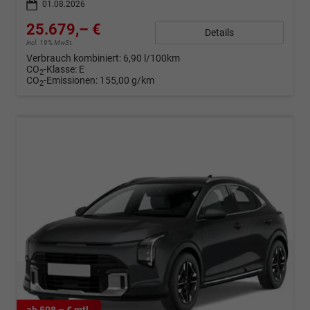
01.08.2026
25.679,– €
Details
incl. 19% MwSt.
Verbrauch kombiniert:
6,90 l/100km
CO
-Klasse:
E
2
CO
-Emissionen:
155,00 g/km
2
ab 508,– € mtl.