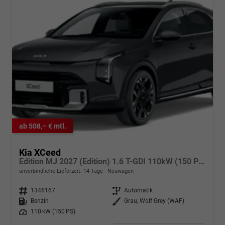
ab 508,– € mtl.
Kia XCeed
Edition MJ 2027 (Edition) 1.6 T-GDI 110kW (150 PS) 7-Gang DCT Automatikgetriebe
unverbindliche Lieferzeit:
14 Tage
Neuwagen
Fahrzeugnr.
1346167
Getriebe
Automatik
Kraftstoff
Benzin
Außenfarbe
Grau, Wolf Grey (WAF)
Leistung
110 kW (150 PS)