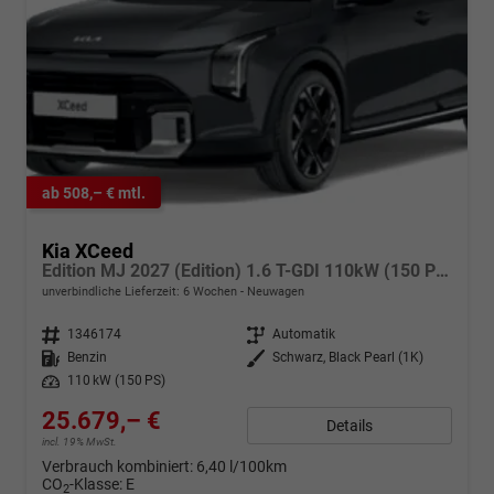
ab 508,– € mtl.
Kia XCeed
Edition MJ 2027 (Edition) 1.6 T-GDI 110kW (150 PS) 7-Gang DCT Automatikgetriebe
unverbindliche Lieferzeit:
6 Wochen
Neuwagen
Fahrzeugnr.
1346174
Getriebe
Automatik
Kraftstoff
Benzin
Außenfarbe
Schwarz, Black Pearl (1K)
Leistung
110 kW (150 PS)
25.679,– €
Details
incl. 19% MwSt.
Verbrauch kombiniert:
6,40 l/100km
CO
-Klasse:
E
2