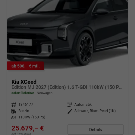
ab 508,– € mtl.
Kia XCeed
Edition MJ 2027 (Edition) 1.6 T-GDI 110kW (150 PS) 7-Gang DCT Automatikgetriebe
sofort lieferbar
Neuwagen
Fahrzeugnr.
1346177
Getriebe
Automatik
Kraftstoff
Benzin
Außenfarbe
Schwarz, Black Pearl (1K)
Leistung
110 kW (150 PS)
25.679,– €
Details
incl. 19% MwSt.