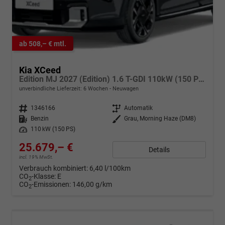
ab 508,– € mtl.
Kia XCeed
Edition MJ 2027 (Edition) 1.6 T-GDI 110kW (150 PS) 7-Gang DCT Automatikgetriebe
unverbindliche Lieferzeit:
6 Wochen
Neuwagen
Fahrzeugnr.
1346166
Getriebe
Automatik
Kraftstoff
Benzin
Außenfarbe
Grau, Morning Haze (DM8)
Leistung
110 kW (150 PS)
25.679,– €
Details
incl. 19% MwSt.
Verbrauch kombiniert:
6,40 l/100km
CO
-Klasse:
E
2
CO
-Emissionen:
146,00 g/km
2