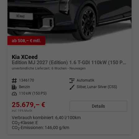
ab 508,– € mtl.
Kia XCeed
Edition MJ 2027 (Edition) 1.6 T-GDI 110kW (150 PS) 7-Gang DCT Automatikgetriebe
unverbindliche Lieferzeit:
6 Wochen
Neuwagen
Fahrzeugnr.
1346170
Getriebe
Automatik
Kraftstoff
Benzin
Außenfarbe
Silber, Lunar Silver (CSS)
Leistung
110 kW (150 PS)
25.679,– €
Details
incl. 19% MwSt.
Verbrauch kombiniert:
6,40 l/100km
CO
-Klasse:
E
2
CO
-Emissionen:
146,00 g/km
2