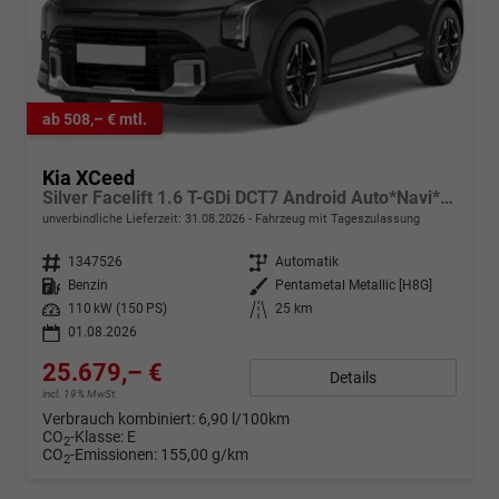
ab 508,– € mtl.
Kia XCeed
Silver Facelift 1.6 T-GDi DCT7 Android Auto*Navi*SHZ*Kamera*2Z-Klimaauto*PrivacyGlas
unverbindliche Lieferzeit:
31.08.2026
Fahrzeug mit Tageszulassung
Fahrzeugnr.
1347526
Getriebe
Automatik
Kraftstoff
Benzin
Außenfarbe
Pentametal Metallic [H8G]
Leistung
110 kW (150 PS)
Kilometerstand
25 km
01.08.2026
25.679,– €
Details
incl. 19% MwSt.
Verbrauch kombiniert:
6,90 l/100km
CO
-Klasse:
E
2
CO
-Emissionen:
155,00 g/km
2