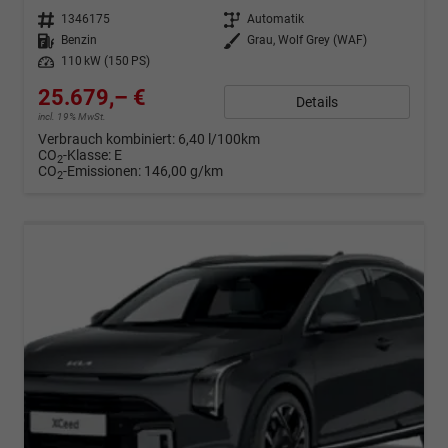
Fahrzeugnr.
1346175
Getriebe
Automatik
Kraftstoff
Benzin
Außenfarbe
Grau, Wolf Grey (WAF)
Leistung
110 kW (150 PS)
25.679,– €
Details
incl. 19% MwSt.
Verbrauch kombiniert:
6,40 l/100km
CO
-Klasse:
E
2
CO
-Emissionen:
146,00 g/km
2