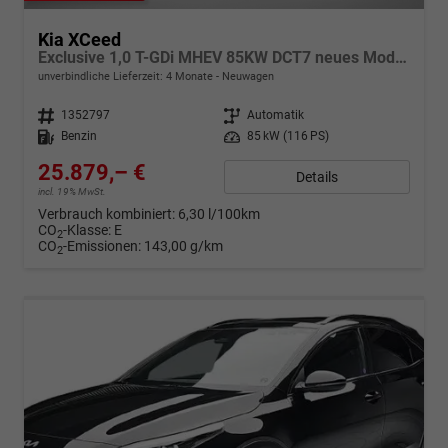
Kia XCeed
Exclusive 1,0 T-GDi MHEV 85KW DCT7 neues Modell
unverbindliche Lieferzeit:
4 Monate
Neuwagen
Fahrzeugnr.
1352797
Getriebe
Automatik
Kraftstoff
Benzin
Leistung
85 kW (116 PS)
25.879,– €
Details
incl. 19% MwSt.
Verbrauch kombiniert:
6,30 l/100km
CO
-Klasse:
E
2
CO
-Emissionen:
143,00 g/km
2