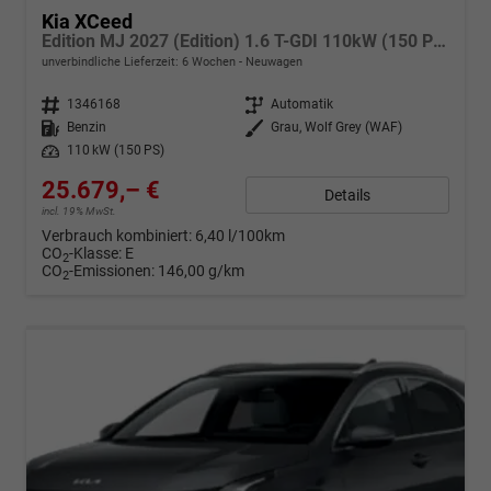
Kia XCeed
Edition MJ 2027 (Edition) 1.6 T-GDI 110kW (150 PS) 7-Gang DCT Automatikgetriebe
unverbindliche Lieferzeit:
6 Wochen
Neuwagen
Fahrzeugnr.
1346168
Getriebe
Automatik
Kraftstoff
Benzin
Außenfarbe
Grau, Wolf Grey (WAF)
Leistung
110 kW (150 PS)
25.679,– €
Details
incl. 19% MwSt.
Verbrauch kombiniert:
6,40 l/100km
CO
-Klasse:
E
2
CO
-Emissionen:
146,00 g/km
2