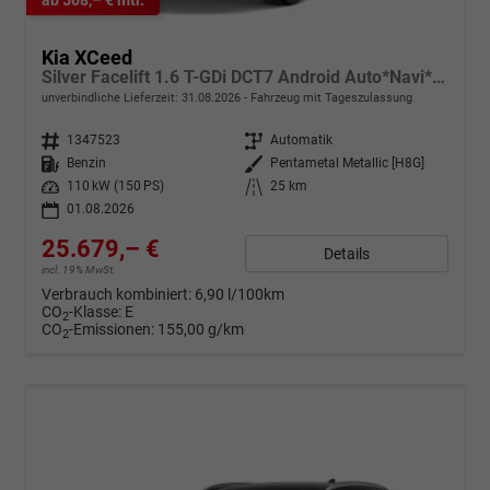
Kia XCeed
Silver Facelift 1.6 T-GDi DCT7 Android Auto*Navi*SHZ*Kamera*2Z-Klimaauto*PrivacyGlas
unverbindliche Lieferzeit:
31.08.2026
Fahrzeug mit Tageszulassung
Fahrzeugnr.
1347523
Getriebe
Automatik
Kraftstoff
Benzin
Außenfarbe
Pentametal Metallic [H8G]
Leistung
110 kW (150 PS)
Kilometerstand
25 km
01.08.2026
25.679,– €
Details
incl. 19% MwSt.
Verbrauch kombiniert:
6,90 l/100km
CO
-Klasse:
E
2
CO
-Emissionen:
155,00 g/km
2