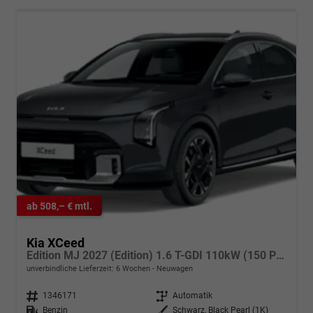
ab 508,– € mtl.
Kia XCeed
Edition MJ 2027 (Edition) 1.6 T-GDI 110kW (150 PS) 7-Gang DCT Automatikgetriebe
unverbindliche Lieferzeit:
6 Wochen
Neuwagen
Fahrzeugnr.
1346171
Getriebe
Automatik
Kraftstoff
Benzin
Außenfarbe
Schwarz, Black Pearl (1K)