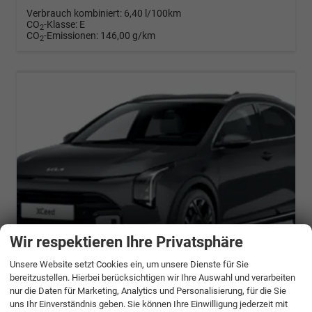
Verbrauch kombiniert:
6,40 l/100km
CO
-Klasse:
E
2
CO
-Emissionen:
146,00 g/km
2
Wir respektieren Ihre Privatsphäre
Unsere Website setzt Cookies ein, um unsere Dienste für Sie
ab 508,– € mtl.
bereitzustellen. Hierbei berücksichtigen wir Ihre Auswahl und verarbeiten
nur die Daten für Marketing, Analytics und Personalisierung, für die Sie
Kia XCeed
uns Ihr Einverständnis geben. Sie können Ihre Einwilligung jederzeit mit