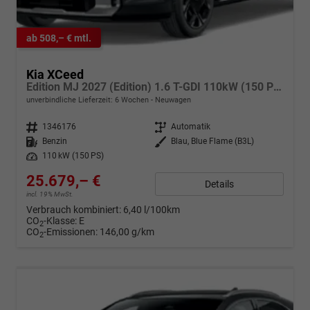
ab 508,– € mtl.
Kia XCeed
Edition MJ 2027 (Edition) 1.6 T-GDI 110kW (150 PS) 7-Gang DCT Automatikgetriebe
unverbindliche Lieferzeit:
6 Wochen
Neuwagen
Fahrzeugnr.
1346176
Getriebe
Automatik
Kraftstoff
Benzin
Außenfarbe
Blau, Blue Flame (B3L)
Leistung
110 kW (150 PS)
25.679,– €
Details
incl. 19% MwSt.
Verbrauch kombiniert:
6,40 l/100km
CO
-Klasse:
E
2
CO
-Emissionen:
146,00 g/km
2