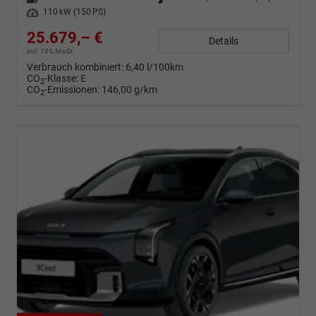
Leistung
110 kW (150 PS)
25.679,– €
Details
incl. 19% MwSt.
Verbrauch kombiniert:
6,40 l/100km
CO
-Klasse:
E
2
CO
-Emissionen:
146,00 g/km
2