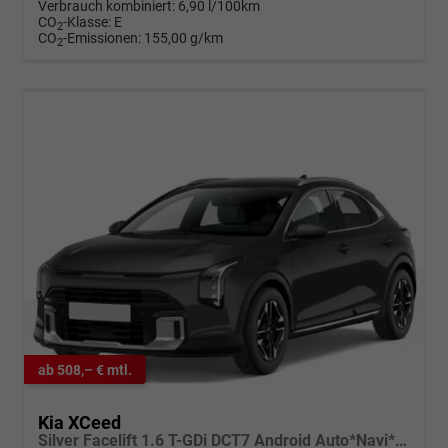
Verbrauch kombiniert:
6,90 l/100km
CO
-Klasse:
E
2
CO
-Emissionen:
155,00 g/km
2
ab 508,– € mtl.
Kia XCeed
Silver Facelift 1.6 T-GDi DCT7 Android Auto*Navi*SHZ*Kamera*2Z-Klimaauto*PrivacyGlas