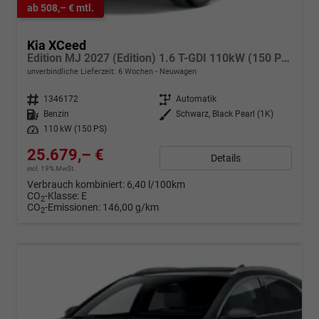
ab 508,– € mtl.
Kia XCeed
Edition MJ 2027 (Edition) 1.6 T-GDI 110kW (150 PS) 7-Gang DCT Automatikgetriebe
unverbindliche Lieferzeit:
6 Wochen
Neuwagen
Fahrzeugnr.
1346172
Getriebe
Automatik
Kraftstoff
Benzin
Außenfarbe
Schwarz, Black Pearl (1K)
Leistung
110 kW (150 PS)
25.679,– €
Details
incl. 19% MwSt.
Verbrauch kombiniert:
6,40 l/100km
CO
-Klasse:
E
2
CO
-Emissionen:
146,00 g/km
2