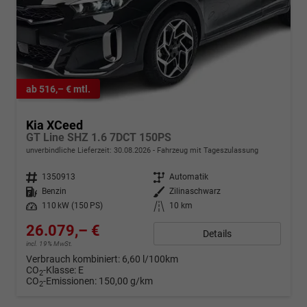
ab 516,– € mtl.
Kia XCeed
GT Line SHZ 1.6 7DCT 150PS
unverbindliche Lieferzeit:
30.08.2026
Fahrzeug mit Tageszulassung
Fahrzeugnr.
1350913
Getriebe
Automatik
Kraftstoff
Benzin
Außenfarbe
Zilinaschwarz
Leistung
110 kW (150 PS)
Kilometerstand
10 km
26.079,– €
Details
incl. 19% MwSt.
Verbrauch kombiniert:
6,60 l/100km
CO
-Klasse:
E
2
CO
-Emissionen:
150,00 g/km
2