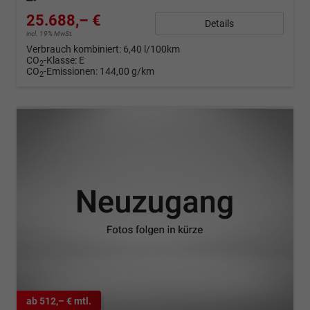
25.688,– €
Details
incl. 19% MwSt.
Verbrauch kombiniert:
6,40 l/100km
CO
-Klasse:
E
2
CO
-Emissionen:
144,00 g/km
2
ab 512,– € mtl.