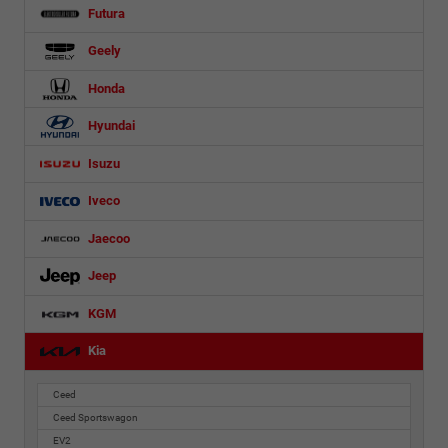
Futura
Geely
Honda
Hyundai
Isuzu
Iveco
Jaecoo
Jeep
KGM
Kia
Ceed
Ceed Sportswagon
EV2