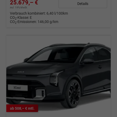
25.679,– €
Details
incl. 19% MwSt.
Verbrauch kombiniert:
6,40 l/100km
CO
-Klasse:
E
2
CO
-Emissionen:
146,00 g/km
2
ab 508,– € mtl.