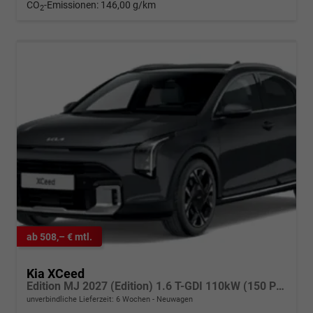
CO
-Emissionen:
146,00 g/km
2
ab 508,– € mtl.
Kia XCeed
Edition MJ 2027 (Edition) 1.6 T-GDI 110kW (150 PS) 7-Gang DCT Automatikgetriebe
unverbindliche Lieferzeit:
6 Wochen
Neuwagen