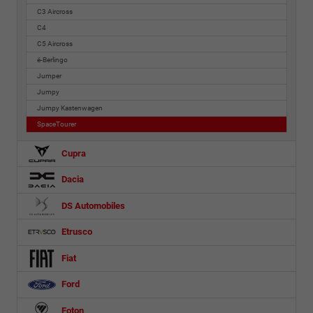
C3 Aircross
C4
C5 Aircross
ë-Berlingo
Jumper
Jumpy
Jumpy Kastenwagen
SpaceTourer
Cupra
Dacia
DS Automobiles
Etrusco
Fiat
Ford
Foton