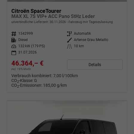
Citroën SpaceTourer
MAX XL 7S VIP+ ACC Pano StHz Leder
unverbindliche Lieferzeit:
30.11.2026
Fahrzeug mit Tageszulassung
Fahrzeugnr.
1342999
Getriebe
Automatik
Kraftstoff
Diesel
Außenfarbe
Artense Grau Metallic
Leistung
132 kW (179 PS)
Kilometerstand
10 km
31.07.2026
46.364,– €
Details
incl. 19% MwSt.
Verbrauch kombiniert:
7,00 l/100km
CO
-Klasse:
G
2
CO
-Emissionen:
185,00 g/km
2