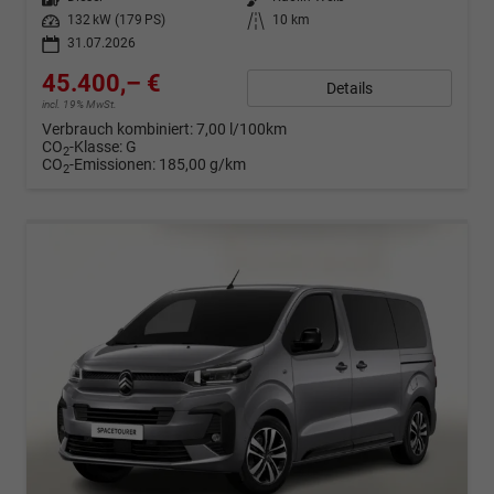
Leistung
132 kW (179 PS)
Kilometerstand
10 km
31.07.2026
45.400,– €
Details
incl. 19% MwSt.
Verbrauch kombiniert:
7,00 l/100km
CO
-Klasse:
G
2
CO
-Emissionen:
185,00 g/km
2