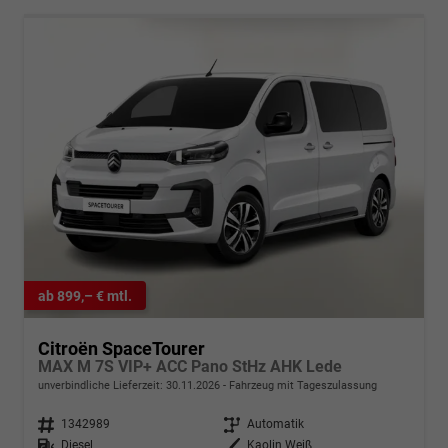
ab 899,– € mtl.
Citroën SpaceTourer
MAX M 7S VIP+ ACC Pano StHz AHK Lede
unverbindliche Lieferzeit:
30.11.2026
Fahrzeug mit Tageszulassung
Fahrzeugnr.
1342989
Getriebe
Automatik
Kraftstoff
Diesel
Außenfarbe
Kaolin Weiß