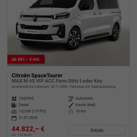
ab 887,– € mtl.
Citroën SpaceTourer
MAX M 6S VIP ACC Pano StHz Leder Key
unverbindliche Lieferzeit:
30.11.2026
Fahrzeug mit Tageszulassung
Fahrzeugnr.
1342995
Getriebe
Automatik
Kraftstoff
Diesel
Außenfarbe
Kaolin Weiß
Leistung
132 kW (179 PS)
Kilometerstand
10 km
31.07.2026
44.822,– €
Details
incl. 19% MwSt.