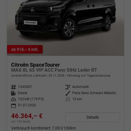
ab 918,– € mtl.
Citroën SpaceTourer
MAX XL 6S VIP ACC Pano StHz Leder BT
unverbindliche Lieferzeit:
30.11.2026
Fahrzeug mit Tageszulassung
Fahrzeugnr.
1343007
Getriebe
Automatik
Kraftstoff
Diesel
Außenfarbe
Perla Nera Schwarz Metallic
Leistung
132 kW (179 PS)
Kilometerstand
10 km
31.07.2026
46.364,– €
Details
incl. 19% MwSt.
Verbrauch kombiniert:
7,00 l/100km