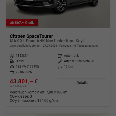
ab 867,– € mtl.
Citroën SpaceTourer
MAX XL Pano AHK Nav Leder Kam Keyl
unverbindliche Lieferzeit:
27.09.2026
Fahrzeug mit Tageszulassung
Fahrzeugnr.
1353894
Getriebe
Automatik
Kraftstoff
Diesel
Außenfarbe
Artense Grau Metallic
Leistung
132 kW (179 PS)
Kilometerstand
10 km
29.06.2026
43.801,– €
Details
incl. 19% MwSt.
Verbrauch kombiniert:
7,00 l/100km
CO
-Klasse:
G
2
CO
-Emissionen:
184,00 g/km
2