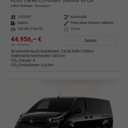
PLUS 75kWh L3 FörderF 2xKlima 9S Car
sofort lieferbar
Neuwagen
Fahrzeugnr.
1352391
Getriebe
Automatik
Kraftstoff
Elektro
Außenfarbe
Perla Nera Schwarz Metallic
Leistung
100 kW (136 PS)
Kilometerstand
10 km
44.956,– €
Details
incl. 19% MwSt.
Stromverbrauch kombiniert:
24,50 kWh/100km
Elektrische Reichweite:
340 km
CO
-Klasse:
A
2
CO
-Emissionen:
0 g/km
2