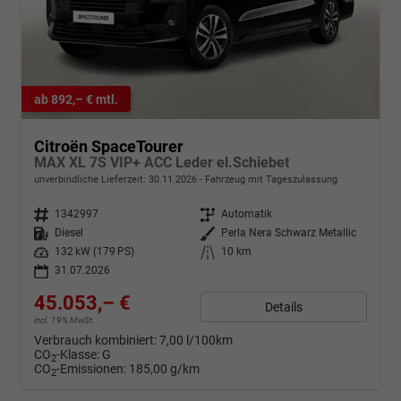
ab 892,– € mtl.
Citroën SpaceTourer
MAX XL 7S VIP+ ACC Leder el.Schiebet
unverbindliche Lieferzeit:
30.11.2026
Fahrzeug mit Tageszulassung
Fahrzeugnr.
1342997
Getriebe
Automatik
Kraftstoff
Diesel
Außenfarbe
Perla Nera Schwarz Metallic
Leistung
132 kW (179 PS)
Kilometerstand
10 km
31.07.2026
45.053,– €
Details
incl. 19% MwSt.
Verbrauch kombiniert:
7,00 l/100km
CO
-Klasse:
G
2
CO
-Emissionen:
185,00 g/km
2