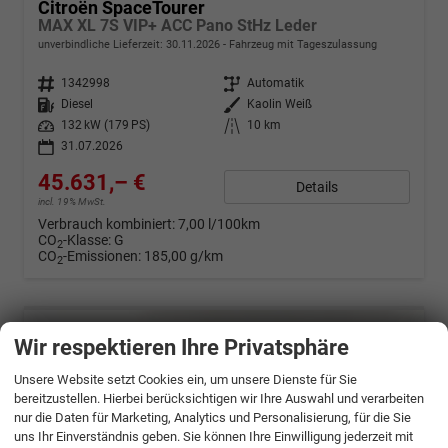
Citroën SpaceTourer
MAX XL 7S VIP+ ACC Pano StHz Leder
unverbindliche Lieferzeit:
30.11.2026
Fahrzeug mit Tageszulassung
Fahrzeugnr.
1342998
Getriebe
Automatik
Kraftstoff
Diesel
Außenfarbe
Kaolin Weiß
Leistung
132 kW (179 PS)
Kilometerstand
10 km
31.07.2026
45.631,– €
Details
incl. 19% MwSt.
Verbrauch kombiniert:
7,00 l/100km
CO
-Klasse:
G
2
CO
-Emissionen:
185,00 g/km
2
Wir respektieren Ihre Privatsphäre
Unsere Website setzt Cookies ein, um unsere Dienste für Sie
bereitzustellen. Hierbei berücksichtigen wir Ihre Auswahl und verarbeiten
nur die Daten für Marketing, Analytics und Personalisierung, für die Sie
uns Ihr Einverständnis geben. Sie können Ihre Einwilligung jederzeit mit