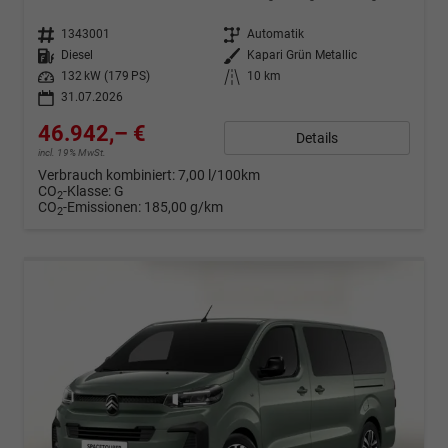
Fahrzeugnr.
1343001
Getriebe
Automatik
Kraftstoff
Diesel
Außenfarbe
Kapari Grün Metallic
Leistung
132 kW (179 PS)
Kilometerstand
10 km
31.07.2026
46.942,– €
Details
incl. 19% MwSt.
Verbrauch kombiniert:
7,00 l/100km
CO
-Klasse:
G
2
CO
-Emissionen:
185,00 g/km
2