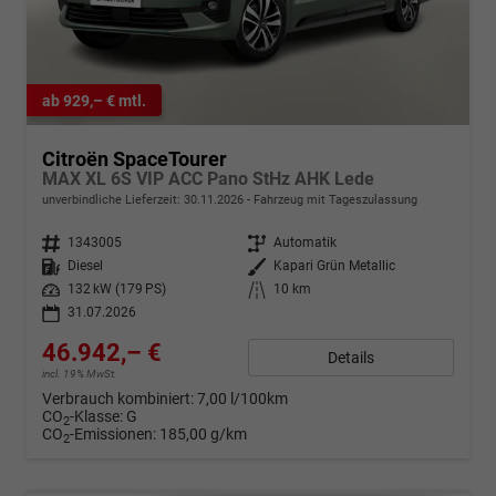
ab 929,– € mtl.
Citroën SpaceTourer
MAX XL 6S VIP ACC Pano StHz AHK Lede
unverbindliche Lieferzeit:
30.11.2026
Fahrzeug mit Tageszulassung
Fahrzeugnr.
1343005
Getriebe
Automatik
Kraftstoff
Diesel
Außenfarbe
Kapari Grün Metallic
Leistung
132 kW (179 PS)
Kilometerstand
10 km
31.07.2026
46.942,– €
Details
incl. 19% MwSt.
Verbrauch kombiniert:
7,00 l/100km
CO
-Klasse:
G
2
CO
-Emissionen:
185,00 g/km
2