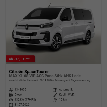
ab 915,– € mtl.
Citroën SpaceTourer
MAX XL 6S VIP ACC Pano StHz AHK Lede
unverbindliche Lieferzeit:
30.11.2026
Fahrzeug mit Tageszulassung
Fahrzeugnr.
1343006
Getriebe
Automatik
Kraftstoff
Diesel
Außenfarbe
Kaolin Weiß
Leistung
132 kW (179 PS)
Kilometerstand
10 km
31.07.2026