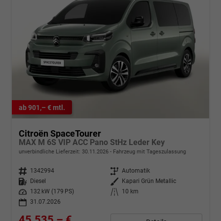
ab 901,– € mtl.
Citroën SpaceTourer
MAX M 6S VIP ACC Pano StHz Leder Key
unverbindliche Lieferzeit:
30.11.2026
Fahrzeug mit Tageszulassung
Fahrzeugnr.
1342994
Getriebe
Automatik
Kraftstoff
Diesel
Außenfarbe
Kapari Grün Metallic
Leistung
132 kW (179 PS)
Kilometerstand
10 km
31.07.2026
45.535,– €