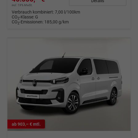
Details
incl. 19% MwSt.
Verbrauch kombiniert:
7,00 l/100km
CO
-Klasse:
G
2
CO
-Emissionen:
185,00 g/km
2
ab 903,– € mtl.