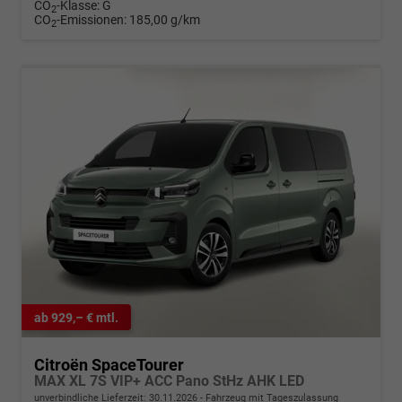
CO
-Klasse:
G
2
CO
-Emissionen:
185,00 g/km
2
ab 929,– € mtl.
Citroën SpaceTourer
MAX XL 7S VIP+ ACC Pano StHz AHK LED
unverbindliche Lieferzeit:
30.11.2026
Fahrzeug mit Tageszulassung