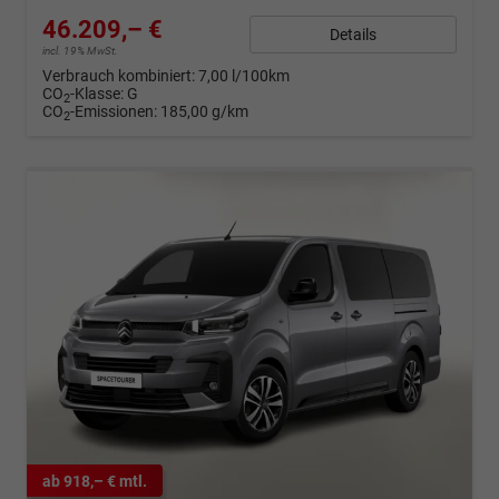
46.209,– €
Details
incl. 19% MwSt.
Verbrauch kombiniert:
7,00 l/100km
CO
-Klasse:
G
2
CO
-Emissionen:
185,00 g/km
2
ab 918,– € mtl.