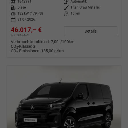
Fahrzeugnr.
1342991
Getriebe
Automatik
Kraftstoff
Diesel
Außenfarbe
Titan Grau Metallic
Leistung
132 kW (179 PS)
Kilometerstand
10 km
31.07.2026
46.017,– €
Details
incl. 19% MwSt.
Verbrauch kombiniert:
7,00 l/100km
CO
-Klasse:
G
2
CO
-Emissionen:
185,00 g/km
2