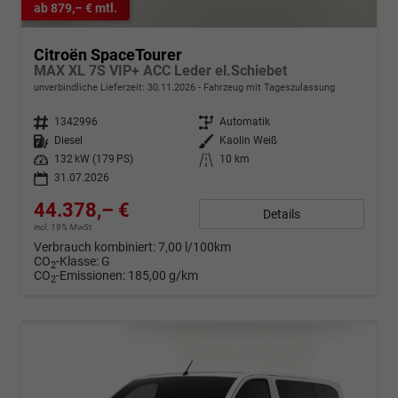
ab 879,– € mtl.
Citroën SpaceTourer
MAX XL 7S VIP+ ACC Leder el.Schiebet
unverbindliche Lieferzeit:
30.11.2026
Fahrzeug mit Tageszulassung
Fahrzeugnr.
1342996
Getriebe
Automatik
Kraftstoff
Diesel
Außenfarbe
Kaolin Weiß
Leistung
132 kW (179 PS)
Kilometerstand
10 km
31.07.2026
44.378,– €
Details
incl. 19% MwSt.
Verbrauch kombiniert:
7,00 l/100km
CO
-Klasse:
G
2
CO
-Emissionen:
185,00 g/km
2