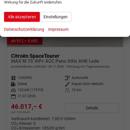
Wirkung für die Zukunft widerrufen.
Alle akzeptieren
Einstellungen
Datenschutzerklärung
Impressum
ab 911,– € mtl.
Citroën SpaceTourer
MAX M 7S VIP+ ACC Pano StHz AHK Lede
unverbindliche Lieferzeit:
30.11.2026
Fahrzeug mit Tageszulassung
Fahrzeugnr.
1342990
Getriebe
Automatik
Kraftstoff
Diesel
Außenfarbe
Kapari Grün Metallic
Leistung
132 kW (179 PS)
Kilometerstand
10 km
31.07.2026
46.017,– €
Details
incl. 19% MwSt.
Verbrauch kombiniert:
7,00 l/100km
CO
-Klasse:
G
2
CO
-Emissionen:
185,00 g/km
2