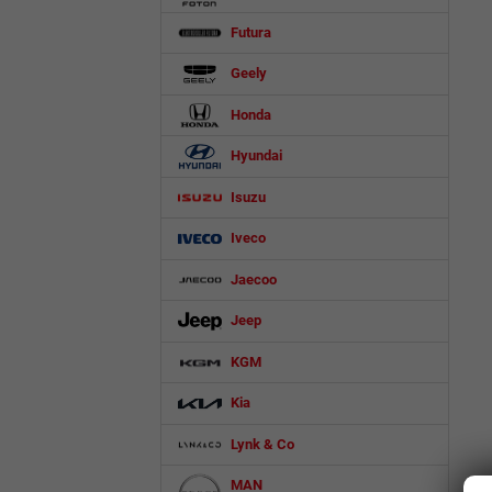
Futura
Geely
Honda
Hyundai
Isuzu
Iveco
Jaecoo
Jeep
KGM
Kia
Lynk & Co
MAN