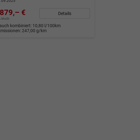
.09.2025
879,– €
Details
9% MwSt.
auch kombiniert:
10,80 l/100km
Emissionen:
247,00 g/km