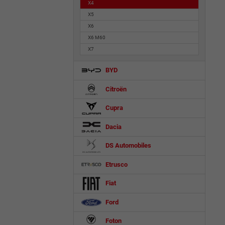
X4
X5
X6
X6 M60
X7
BYD
Citroën
Cupra
Dacia
DS Automobiles
Etrusco
Fiat
Ford
Foton