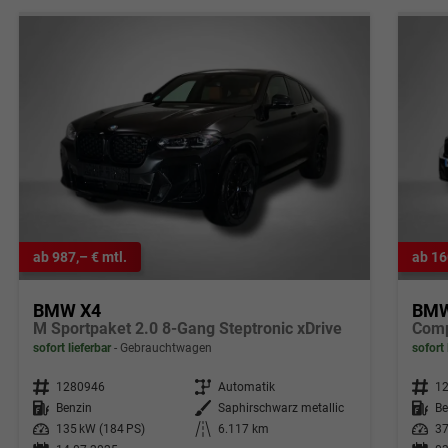
ab 987,– € mtl.
ab 16
BMW X4
BMW
M Sportpaket 2.0 8-Gang Steptronic xDrive
Comp
sofort lieferbar
Gebrauchtwagen
sofort 
Fahrzeugnr.
1280946
Getriebe
Automatik
Fahrzeugnr.
1
Kraftstoff
Benzin
Außenfarbe
Saphirschwarz metallic
Kraftstoff
Be
Leistung
135 kW (184 PS)
Kilometerstand
6.117 km
Leistung
37