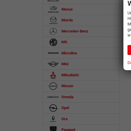
W
Maxus
U
H
Mazda
M
g
Mercedes-Benz
w
MG
Microlino
D
Mini
Mitsubishi
Nissan
Omoda
Opel
Ora
Peugeot