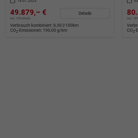
14.07.2025
03
49.879,– €
80.
Details
incl. 19% MwSt.
incl. 1
Verbrauch kombiniert:
8,30 l/100km
Verbr
CO
-Emissionen:
190,00 g/km
CO
-
2
2