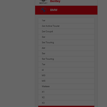
Bentley
BMW
1er
2er Active Tourer
2er Coupé
3er
3er Touring
4er
5er
5er Touring
7er
i4
M3
M5
Weitere
X1
X2
X3