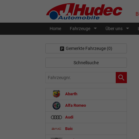
B
Home
Fahrzeuge
Über uns
Gemerkte Fahrzeuge (
0
)
Schnellsuche
Fahrzeugnr.
Abarth
Alfa Romeo
Audi
Baic