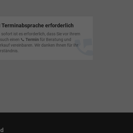
 Terminabsprache erforderlich
 sofort ist es erforderlich, dass Sie vor Ihrem
such einen 📞
Termin
für Beratung und
rkauf vereinbaren. Wir danken Ihnen für Ihr
rständnis.
nd