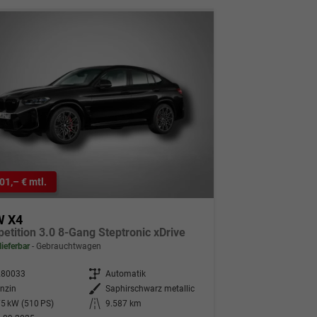
01,– € mtl.
 X4
etition 3.0 8-Gang Steptronic xDrive
lieferbar
Gebrauchtwagen
280033
Getriebe
Automatik
nzin
Außenfarbe
Saphirschwarz metallic
5 kW (510 PS)
Kilometerstand
9.587 km