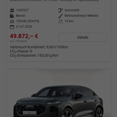
unverbindliche Lieferzeit:
30.11.2026
Fahrzeug mit Tageszulassung
Fahrzeugnr.
1342927
Getriebe
Automatik
Kraftstoff
Benzin
Außenfarbe
Mythosschwarz Metallic
Leistung
150 kW (204 PS)
Kilometerstand
10 km
31.07.2026
49.872,– €
Details
incl. 19% MwSt.
Verbrauch kombiniert:
8,00 l/100km
CO
-Klasse:
G
2
CO
-Emissionen:
183,00 g/km
2