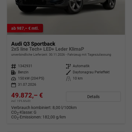
ab 987,– € mtl.
Audi Q3 Sportback
2xS line Tech+ LED+ Leder KlimaP
unverbindliche Lieferzeit:
30.11.2026
Fahrzeug mit Tageszulassung
Fahrzeugnr.
1342931
Getriebe
Automatik
Kraftstoff
Benzin
Außenfarbe
Daytonagrau Perleffekt
Leistung
150 kW (204 PS)
Kilometerstand
10 km
31.07.2026
49.872,– €
Details
incl. 19% MwSt.
Verbrauch kombiniert:
8,00 l/100km
CO
-Klasse:
G
2
CO
-Emissionen:
182,00 g/km
2