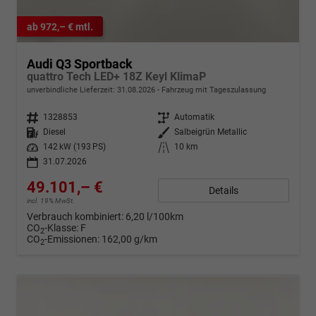
ab 972,– € mtl.
Audi Q3 Sportback
quattro Tech LED+ 18Z Keyl KlimaP
unverbindliche Lieferzeit:
31.08.2026
Fahrzeug mit Tageszulassung
Fahrzeugnr.
1328853
Getriebe
Automatik
Kraftstoff
Diesel
Außenfarbe
Salbeigrün Metallic
Leistung
142 kW (193 PS)
Kilometerstand
10 km
31.07.2026
49.101,– €
Details
incl. 19% MwSt.
Verbrauch kombiniert:
6,20 l/100km
CO
-Klasse:
F
2
CO
-Emissionen:
162,00 g/km
2