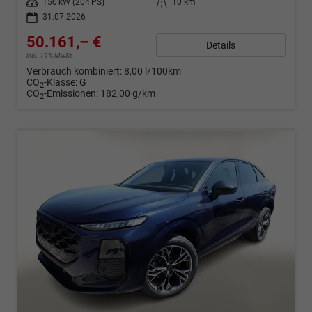
Leistung
150 kW (204 PS)
Kilometerstand
10 km
31.07.2026
50.161,– €
Details
incl. 19% MwSt.
Verbrauch kombiniert:
8,00 l/100km
CO
-Klasse:
G
2
CO
-Emissionen:
182,00 g/km
2