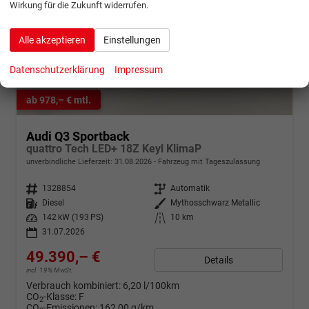
Wirkung für die Zukunft widerrufen.
Alle akzeptieren
Einstellungen
Datenschutzerklärung
Impressum
ab 978,– € mtl.
Audi Q3 Sportback
quattro Tech LED+ 18Z Keyl KlimaP
unverbindliche Lieferzeit:
31.08.2026
Fahrzeug mit Tageszulassung
Fahrzeugnr.
1328854
Getriebe
Automatik
Kraftstoff
Diesel
Außenfarbe
Mythosschwarz Metallic
Leistung
142 kW (193 PS)
Kilometerstand
10 km
31.07.2026
49.390,– €
Details
incl. 19% MwSt.
Verbrauch kombiniert:
6,20 l/100km
CO
-Klasse:
F
2
CO
-Emissionen:
162,00 g/km