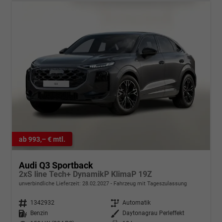
ab 993,– € mtl.
Audi Q3 Sportback
2xS line Tech+ DynamikP KlimaP 19Z
unverbindliche Lieferzeit:
28.02.2027
Fahrzeug mit Tageszulassung
Fahrzeugnr.
1342932
Getriebe
Automatik
Kraftstoff
Benzin
Außenfarbe
Daytonagrau Perleffekt