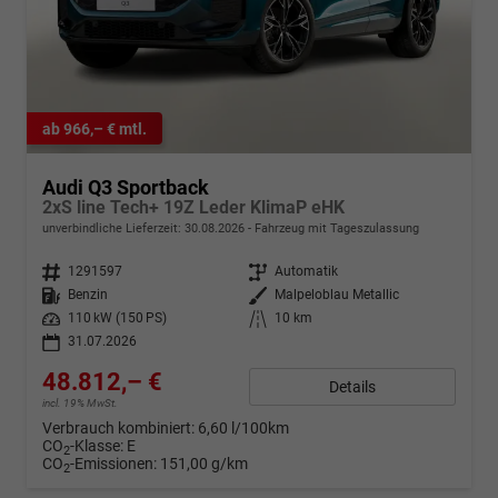
ab 966,– € mtl.
Audi Q3 Sportback
2xS line Tech+ 19Z Leder KlimaP eHK
unverbindliche Lieferzeit:
30.08.2026
Fahrzeug mit Tageszulassung
Fahrzeugnr.
1291597
Getriebe
Automatik
Kraftstoff
Benzin
Außenfarbe
Malpeloblau Metallic
Leistung
110 kW (150 PS)
Kilometerstand
10 km
31.07.2026
48.812,– €
Details
incl. 19% MwSt.
Verbrauch kombiniert:
6,60 l/100km
CO
-Klasse:
E
2
CO
-Emissionen:
151,00 g/km
2