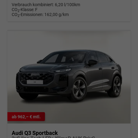
Verbrauch kombiniert:
6,20 l/100km
CO
-Klasse:
F
2
CO
-Emissionen:
162,00 g/km
2
ab 962,– € mtl.
Audi Q3 Sportback