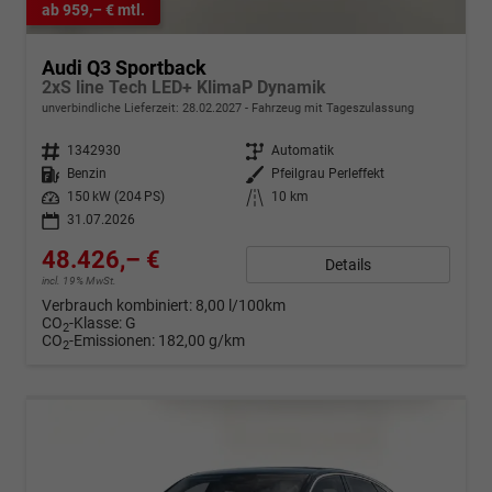
ab 959,– € mtl.
Audi Q3 Sportback
2xS line Tech LED+ KlimaP Dynamik
unverbindliche Lieferzeit:
28.02.2027
Fahrzeug mit Tageszulassung
Fahrzeugnr.
1342930
Getriebe
Automatik
Kraftstoff
Benzin
Außenfarbe
Pfeilgrau Perleffekt
Leistung
150 kW (204 PS)
Kilometerstand
10 km
31.07.2026
48.426,– €
Details
incl. 19% MwSt.
Verbrauch kombiniert:
8,00 l/100km
CO
-Klasse:
G
2
CO
-Emissionen:
182,00 g/km
2