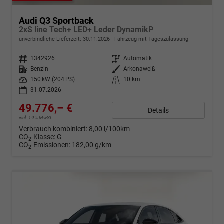
Audi Q3 Sportback
2xS line Tech+ LED+ Leder DynamikP
unverbindliche Lieferzeit:
30.11.2026
Fahrzeug mit Tageszulassung
Fahrzeugnr.
1342926
Getriebe
Automatik
Kraftstoff
Benzin
Außenfarbe
Arkonaweiß
Leistung
150 kW (204 PS)
Kilometerstand
10 km
31.07.2026
49.776,– €
Details
incl. 19% MwSt.
Verbrauch kombiniert:
8,00 l/100km
CO
-Klasse:
G
2
CO
-Emissionen:
182,00 g/km
2