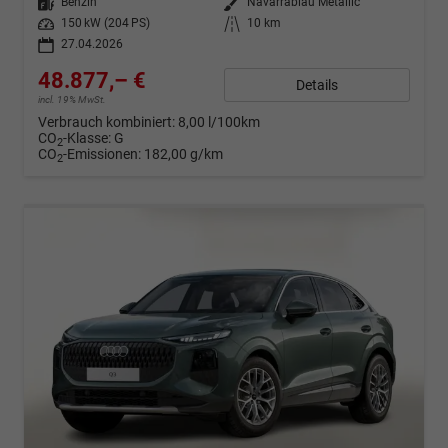
Kraftstoff
Benzin
Außenfarbe
Navarrablau Metallic
Leistung
150 kW (204 PS)
Kilometerstand
10 km
27.04.2026
48.877,– €
Details
incl. 19% MwSt.
Verbrauch kombiniert:
8,00 l/100km
CO
-Klasse:
G
2
CO
-Emissionen:
182,00 g/km
2