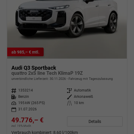
ab 985,– € mtl.
Audi Q3 Sportback
quattro 2xS line Tech KlimaP 19Z
unverbindliche Lieferzeit:
30.11.2026
Fahrzeug mit Tageszulassung
Fahrzeugnr.
1353214
Getriebe
Automatik
Kraftstoff
Benzin
Außenfarbe
Arkonaweiß
Leistung
195 kW (265 PS)
Kilometerstand
10 km
31.07.2026
49.776,– €
Details
incl. 19% MwSt.
Verbrauch kombiniert:
8,60 l/100km