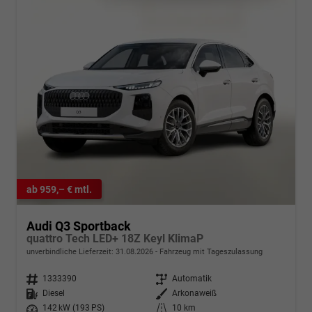
ab 959,– € mtl.
Audi Q3 Sportback
quattro Tech LED+ 18Z Keyl KlimaP
unverbindliche Lieferzeit:
31.08.2026
Fahrzeug mit Tageszulassung
Fahrzeugnr.
1333390
Getriebe
Automatik
Kraftstoff
Diesel
Außenfarbe
Arkonaweiß
Leistung
142 kW (193 PS)
Kilometerstand
10 km