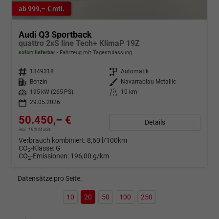
ab 999,– € mtl.
Audi Q3 Sportback
quattro 2xS line Tech+ KlimaP 19Z
sofort lieferbar
Fahrzeug mit Tageszulassung
Fahrzeugnr.
1349318
Getriebe
Automatik
Kraftstoff
Benzin
Außenfarbe
Navarrablau Metallic
Leistung
195 kW (265 PS)
Kilometerstand
10 km
29.05.2026
50.450,– €
Details
incl. 19% MwSt.
Verbrauch kombiniert:
8,60 l/100km
CO
-Klasse:
G
2
CO
-Emissionen:
196,00 g/km
2
Datensätze pro Seite:
10
20
50
100
250