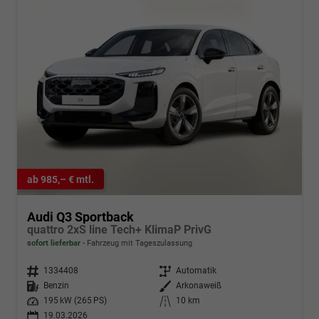
ab 985,– € mtl.
Audi Q3 Sportback
quattro 2xS line Tech+ KlimaP PrivG
sofort lieferbar
Fahrzeug mit Tageszulassung
Fahrzeugnr.
1334408
Getriebe
Automatik
Kraftstoff
Benzin
Außenfarbe
Arkonaweiß
Leistung
195 kW (265 PS)
Kilometerstand
10 km
19.03.2026