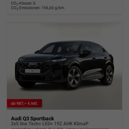
CO
-Klasse:
G
2
CO
-Emissionen:
196,00 g/km
2
ab 987,– € mtl.
Audi Q3 Sportback
2xS line Tech+ LED+ 19Z AHK KlimaP