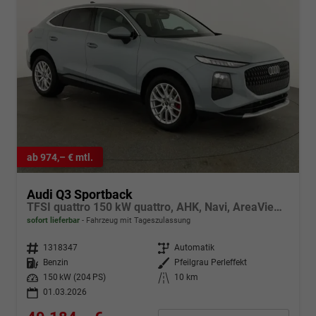
ab 974,– € mtl.
Audi Q3 Sportback
TFSI quattro 150 kW quattro, AHK, Navi, AreaView, Side, Sound, Winter, 18-Zoll
sofort lieferbar
Fahrzeug mit Tageszulassung
Fahrzeugnr.
1318347
Getriebe
Automatik
Kraftstoff
Benzin
Außenfarbe
Pfeilgrau Perleffekt
Leistung
150 kW (204 PS)
Kilometerstand
10 km
01.03.2026