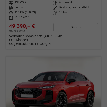
Fahrzeugnr.
1329299
Getriebe
Automatik
Kraftstoff
Benzin
Außenfarbe
Daytonagrau Perleffekt
Leistung
110 kW (150 PS)
Kilometerstand
10 km
31.07.2026
49.390,– €
Details
incl. 19% MwSt.
Verbrauch kombiniert:
6,60 l/100km
CO
-Klasse:
E
2
CO
-Emissionen:
151,00 g/km
2