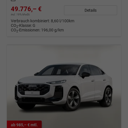
49.776,– €
Details
incl. 19% MwSt.
Verbrauch kombiniert:
8,60 l/100km
CO
-Klasse:
G
2
CO
-Emissionen:
196,00 g/km
2
ab 985,– € mtl.