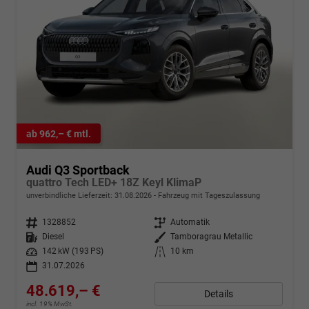
ab 962,– € mtl.
Audi Q3 Sportback
quattro Tech LED+ 18Z Keyl KlimaP
unverbindliche Lieferzeit:
31.08.2026
Fahrzeug mit Tageszulassung
Fahrzeugnr.
1328852
Getriebe
Automatik
Kraftstoff
Diesel
Außenfarbe
Tamboragrau Metallic
Leistung
142 kW (193 PS)
Kilometerstand
10 km
31.07.2026
48.619,– €
Details
incl. 19% MwSt.