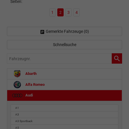
Seiten:
1
2
3
4
Gemerkte Fahrzeuge (
0
)
Schnellsuche
Fahrzeugnr.
Abarth
Alfa Romeo
Audi
A1
A3
A3 Sportback
A5