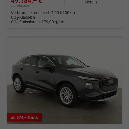
49.184,– €
Details
incl. 19% MwSt.
Verbrauch kombiniert:
7,90 l/100km
CO
-Klasse:
G
2
CO
-Emissionen:
179,00 g/km
2
ab 974,– € mtl.