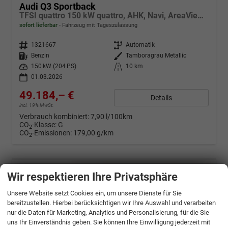
Audi Q3 Sportback
TFSI quattro 150 kW quattro, AHK, Navi, AreaView, Side, Sound, Winter, 18-Zoll
sofort lieferbar
Fahrzeug mit Tageszulassung
Fahrzeugnr.
1321667
Getriebe
Automatik
Kraftstoff
Benzin
Außenfarbe
Tamboragrau Metallic
Leistung
150 kW (204 PS)
Kilometerstand
10 km
01.03.2026
49.184,– €
Details
incl. 19% MwSt.
Verbrauch kombiniert:
7,90 l/100km
CO
-Klasse:
G
2
CO
-Emissionen:
179,00 g/km
2
Wir respektieren Ihre Privatsphäre
Unsere Website setzt Cookies ein, um unsere Dienste für Sie
bereitzustellen. Hierbei berücksichtigen wir Ihre Auswahl und verarbeiten
nur die Daten für Marketing, Analytics und Personalisierung, für die Sie
uns Ihr Einverständnis geben. Sie können Ihre Einwilligung jederzeit mit