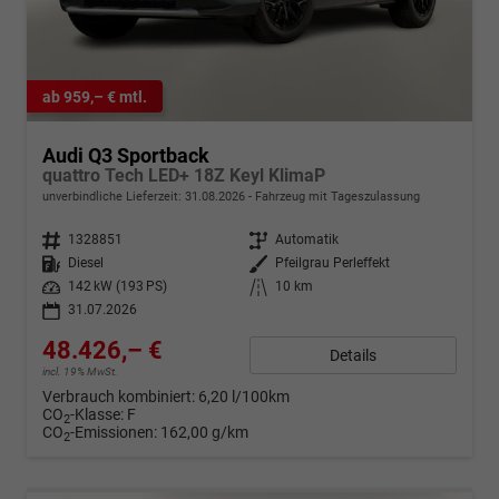
ab 959,– € mtl.
Audi Q3 Sportback
quattro Tech LED+ 18Z Keyl KlimaP
unverbindliche Lieferzeit:
31.08.2026
Fahrzeug mit Tageszulassung
Fahrzeugnr.
1328851
Getriebe
Automatik
Kraftstoff
Diesel
Außenfarbe
Pfeilgrau Perleffekt
Leistung
142 kW (193 PS)
Kilometerstand
10 km
31.07.2026
48.426,– €
Details
incl. 19% MwSt.
Verbrauch kombiniert:
6,20 l/100km
CO
-Klasse:
F
2
CO
-Emissionen:
162,00 g/km
2