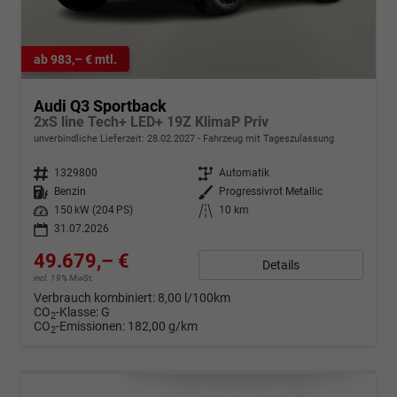
ab 983,– € mtl.
Audi Q3 Sportback
2xS line Tech+ LED+ 19Z KlimaP Priv
unverbindliche Lieferzeit:
28.02.2027
Fahrzeug mit Tageszulassung
Fahrzeugnr.
1329800
Getriebe
Automatik
Kraftstoff
Benzin
Außenfarbe
Progressivrot Metallic
Leistung
150 kW (204 PS)
Kilometerstand
10 km
31.07.2026
49.679,– €
Details
incl. 19% MwSt.
Verbrauch kombiniert:
8,00 l/100km
CO
-Klasse:
G
2
CO
-Emissionen:
182,00 g/km
2