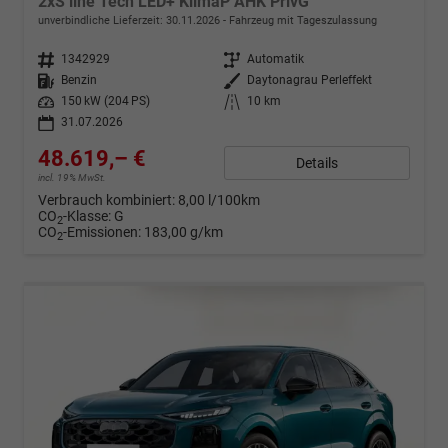
2xS line Tech LED+ KlimaP AHK PrivG
unverbindliche Lieferzeit:
30.11.2026
Fahrzeug mit Tageszulassung
Fahrzeugnr.
1342929
Getriebe
Automatik
Kraftstoff
Benzin
Außenfarbe
Daytonagrau Perleffekt
Leistung
150 kW (204 PS)
Kilometerstand
10 km
31.07.2026
48.619,– €
Details
incl. 19% MwSt.
Verbrauch kombiniert:
8,00 l/100km
CO
-Klasse:
G
2
CO
-Emissionen:
183,00 g/km
2