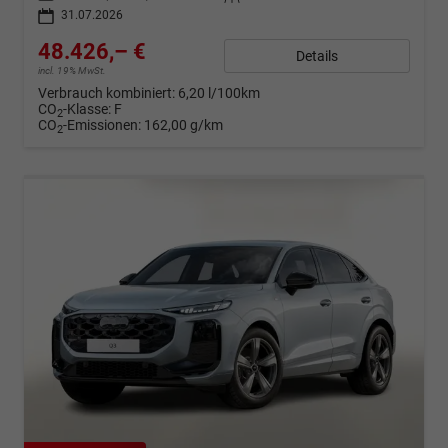
31.07.2026
48.426,– €
Details
incl. 19% MwSt.
Verbrauch kombiniert:
6,20 l/100km
CO
-Klasse:
F
2
CO
-Emissionen:
162,00 g/km
2