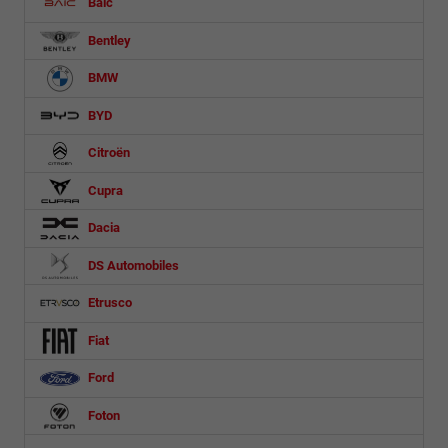
Baic
Bentley
BMW
BYD
Citroën
Cupra
Dacia
DS Automobiles
Etrusco
Fiat
Ford
Foton