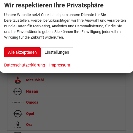
Maserati
Wir respektieren Ihre Privatsphäre
Maxus
Unsere Website setzt Cookies ein, um unsere Dienste für Sie
bereitzustellen. Hierbei berücksichtigen wir Ihre Auswahl und verarbeiten
Mazda
nur die Daten für Marketing, Analytics und Personalisierung, für die Sie
uns Ihr Einverständnis geben. Sie können Ihre Einwilligung jederzeit mit
Mercedes-Benz
Wirkung für die Zukunft widerrufen.
MG
Alle akzeptieren
Einstellungen
Microlino
Datenschutzerklärung
Impressum
Mini
Mitsubishi
Nissan
Omoda
Opel
Ora