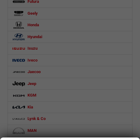
Futura
Geely
Honda
Hyundai
Isuzu
Iveco
Jaecoo
Jeep
KGM
Kia
Lynk & Co
MAN