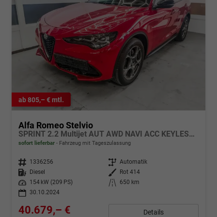
ab 805,– € mtl.
Alfa Romeo Stelvio
SPRINT 2.2 Multijet AUT AWD NAVI ACC KEYLESS RFK
sofort lieferbar
Fahrzeug mit Tageszulassung
Fahrzeugnr.
1336256
Getriebe
Automatik
Kraftstoff
Diesel
Außenfarbe
Rot 414
Leistung
154 kW (209 PS)
Kilometerstand
650 km
30.10.2024
40.679,– €
Details